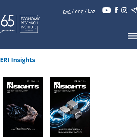
рус
/
eng
/
kaz
ERI Insights