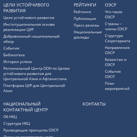
ЦЕЛИ УСТОЙЧИВОГО
РЕЙТИНГИ
ОЭСР
РАЗВИТИЯ
Рейтинги
Что такое
ОЭСР
Цели устойчивого развития
Публикации
Страны –
Институциональная основа
Пресс-релизы
члены ОЭСР
реализации ЦУР
Национальные
Структура
Добровольный национальный
доклады
Секретариата
обзор
Направления
События
ОЭСР
Библиотека
Казахстан и
Истории успеха
ОЭСР
Региональный Центр ООН по Целям
События
устойчивого развития для
ОЭСР
Центральной Азии и Афганистана
План
Платформа ЦУР для Центральной
мероприятий
Азии
НАЦИОНАЛЬНЫЙ
КОНТАКТЫ
КОНТАКТНЫЙ ЦЕНТР
Об НКЦ
Структура НКЦ
Руководящие принципы ОЭСР
Должная осмотрительность