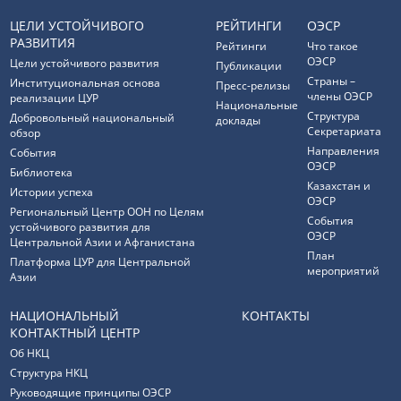
ЦЕЛИ УСТОЙЧИВОГО
РЕЙТИНГИ
ОЭСР
РАЗВИТИЯ
Рейтинги
Что такое
ОЭСР
Цели устойчивого развития
Публикации
Страны –
Институциональная основа
Пресс-релизы
члены ОЭСР
реализации ЦУР
Национальные
Структура
Добровольный национальный
доклады
Секретариата
обзор
Направления
События
ОЭСР
Библиотека
Казахстан и
Истории успеха
ОЭСР
Региональный Центр ООН по Целям
События
устойчивого развития для
ОЭСР
Центральной Азии и Афганистана
План
Платформа ЦУР для Центральной
мероприятий
Азии
НАЦИОНАЛЬНЫЙ
КОНТАКТЫ
КОНТАКТНЫЙ ЦЕНТР
Об НКЦ
Структура НКЦ
Руководящие принципы ОЭСР