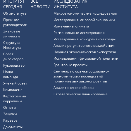
ИНСТИТУТ
ВСЕ
ИССЛЕДОВАНИЯ
СЕГОДНЯ
НОВОСТИ
ИНСТИТУТА
Об институте
Макроэкономические исследования
Прежние
Исследования мировой экономики
руководители
Изменение климата
Знаковые
Региональные исследования
личности
Исследования конкурентной среды
Структура
Анализ регуляторного воздействия
Института
Научная экономическая экспертиза
Совет
Исследования фискальной политики
директоров
Грантовые проекты
Руководство
Семинар по оценке социально-
Наша
экономических последствий
команда
принимаемых законопроектов
Ученый совет
Аналитические обзоры
Комплаенс
Стратегическое планирование
Картограмма
коррупции
Отчеты
Закупки
Карьера
Документы