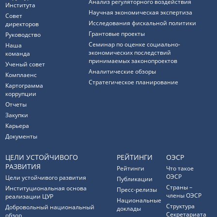
Анализ регуляторного воздействия
Института
Научная экономическая экспертиза
Совет
Исследования фискальной политики
директоров
Грантовые проекты
Руководство
Семинар по оценке социально-
Наша
экономических последствий
команда
принимаемых законопроектов
Ученый совет
Аналитические обзоры
Комплаенс
Стратегическое планирование
Картограмма
коррупции
Отчеты
Закупки
Карьера
Документы
ЦЕЛИ УСТОЙЧИВОГО
РЕЙТИНГИ
ОЭСР
РАЗВИТИЯ
Рейтинги
Что такое
ОЭСР
Цели устойчивого развития
Публикации
Страны –
Институциональная основа
Пресс-релизы
члены ОЭСР
реализации ЦУР
Национальные
Структура
Добровольный национальный
доклады
Секретариата
обзор