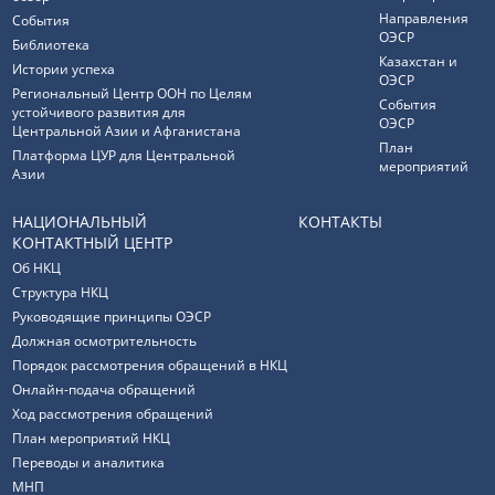
Направления
События
ОЭСР
Библиотека
Казахстан и
Истории успеха
ОЭСР
Региональный Центр ООН по Целям
События
устойчивого развития для
ОЭСР
Центральной Азии и Афганистана
План
Платформа ЦУР для Центральной
мероприятий
Азии
НАЦИОНАЛЬНЫЙ
КОНТАКТЫ
КОНТАКТНЫЙ ЦЕНТР
Об НКЦ
Структура НКЦ
Руководящие принципы ОЭСР
Должная осмотрительность
Порядок рассмотрения обращений в НКЦ
Онлайн-подача обращений
Ход рассмотрения обращений
План мероприятий НКЦ
Переводы и аналитика
МНП