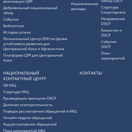
члены ОЭСР
реализации ЦУР
Национальные
Структура
Добровольный национальный
доклады
Секретариата
обзор
Направления
События
ОЭСР
Библиотека
Казахстан и
Истории успеха
ОЭСР
Региональный Центр ООН по Целям
События
устойчивого развития для
ОЭСР
Центральной Азии и Афганистана
План
Платформа ЦУР для Центральной
мероприятий
Азии
НАЦИОНАЛЬНЫЙ
КОНТАКТЫ
КОНТАКТНЫЙ ЦЕНТР
Об НКЦ
Структура НКЦ
Руководящие принципы ОЭСР
Должная осмотрительность
Порядок рассмотрения обращений в НКЦ
Онлайн-подача обращений
Ход рассмотрения обращений
План мероприятий НКЦ