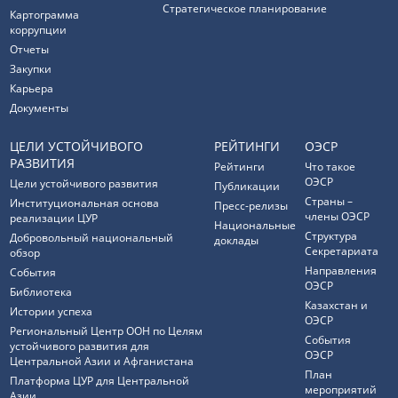
Стратегическое планирование
Картограмма
коррупции
Отчеты
Закупки
Карьера
Документы
ЦЕЛИ УСТОЙЧИВОГО
РЕЙТИНГИ
ОЭСР
РАЗВИТИЯ
Рейтинги
Что такое
ОЭСР
Цели устойчивого развития
Публикации
Страны –
Институциональная основа
Пресс-релизы
члены ОЭСР
реализации ЦУР
Национальные
Структура
Добровольный национальный
доклады
Секретариата
обзор
Направления
События
ОЭСР
Библиотека
Казахстан и
Истории успеха
ОЭСР
Региональный Центр ООН по Целям
События
устойчивого развития для
ОЭСР
Центральной Азии и Афганистана
План
Платформа ЦУР для Центральной
мероприятий
Азии