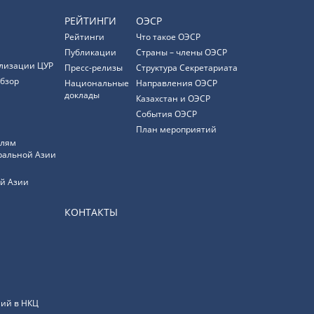
РЕЙТИНГИ
ОЭСР
Рейтинги
Что такое ОЭСР
Публикации
Страны – члены ОЭСР
лизации ЦУР
Пресс-релизы
Структура Секретариата
бзор
Национальные
Направления ОЭСР
доклады
Казахстан и ОЭСР
События ОЭСР
План мероприятий
елям
ральной Азии
й Азии
КОНТАКТЫ
ий в НКЦ