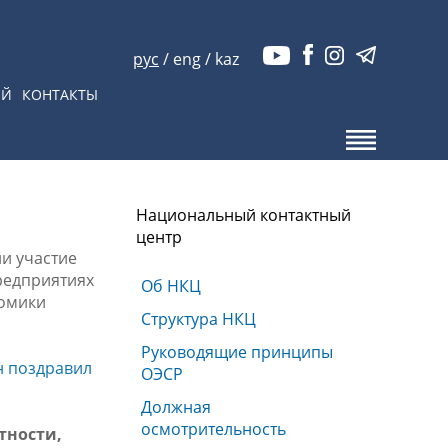
рус
/
eng
/
kaz
ЫЙ
КОНТАКТЫ
Национальный контактный
центр
и участие
редприятиях
Об НКЦ
номики
Структура НКЦ
Руководящие принципы
н поздравил
ОЭСР
Должная
осмотрительность
тности,