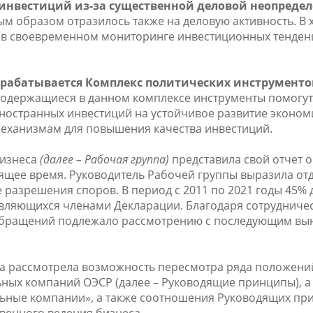
 инвестиций из-за существенной деловой неопредел
ым образом отразилось также на деловую активность. В 
 в своевременном мониторинге инвестиционных тенден
рабатывается Комплекс политических инструменто
одержащиеся в данном комплексе инструменты помогут
ностранных инвестиций на устойчивое развитие экономи
механизмам для повышения качества инвестиций.
бизнеса
(далее – Рабочая группа)
представила свой отчет о
оящее время. Руководитель Рабочей группы выразила от
 разрешения споров. В период с 2011 по 2021 годы 45% д
 являющихся членами Декларации. Благодаря сотрудниче
обращений подлежало рассмотрению с последующим вы
па рассмотрела возможность пересмотра ряда положени
ых компаний ОЭСР (далее – Руководящие принципы), а
ьные компании», а также соотношения Руководящих пр