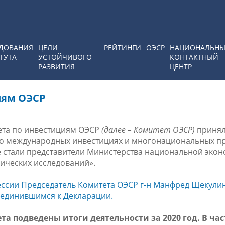
ДОВАНИЯ
ЦЕЛИ
РЕЙТИНГИ
ОЭСР
НАЦИОНАЛЬН
ТУТА
УСТОЙЧИВОГО
КОНТАКТНЫЙ
РАЗВИТИЯ
ЦЕНТР
иям ОЭСР
ета по инвестициям ОЭСР
(далее – Комитет ОЭСР)
принял
 о международных инвестициях и многонациональных п
же стали представители Министерства национальной эко
мических исследований».
ессии Председатель Комитета ОЭСР г-н Манфред Щекули
соединившимся к Декларации.
а подведены итоги деятельности за 2020 год. В час