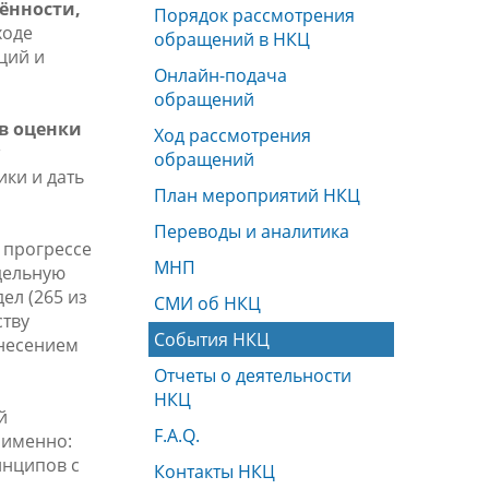
ённости,
Порядок рассмотрения
ходе
обращений в НКЦ
ций и
Онлайн-подача
обращений
в оценки
Ход рассмотрения
обращений
ки и дать
План мероприятий НКЦ
Переводы и аналитика
 прогрессе
МНП
дельную
ел (265 из
СМИ об НКЦ
ству
События НКЦ
несением
Отчеты о деятельности
НКЦ
й
F.A.Q.
 именно:
инципов с
Контакты НКЦ