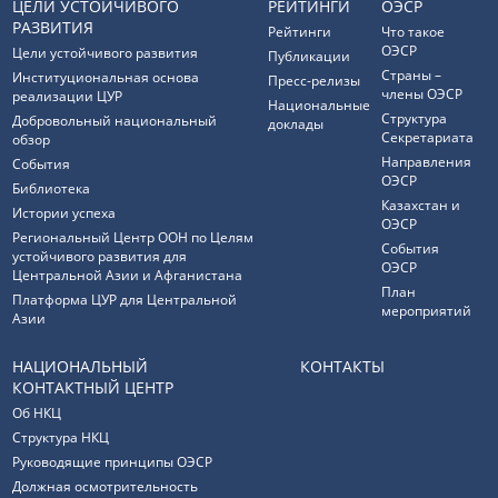
ЦЕЛИ УСТОЙЧИВОГО
РЕЙТИНГИ
ОЭСР
РАЗВИТИЯ
Рейтинги
Что такое
ОЭСР
Цели устойчивого развития
Публикации
Страны –
Институциональная основа
Пресс-релизы
члены ОЭСР
реализации ЦУР
Национальные
Структура
Добровольный национальный
доклады
Секретариата
обзор
Направления
События
ОЭСР
Библиотека
Казахстан и
Истории успеха
ОЭСР
Региональный Центр ООН по Целям
События
устойчивого развития для
ОЭСР
Центральной Азии и Афганистана
План
Платформа ЦУР для Центральной
мероприятий
Азии
НАЦИОНАЛЬНЫЙ
КОНТАКТЫ
КОНТАКТНЫЙ ЦЕНТР
Об НКЦ
Структура НКЦ
Руководящие принципы ОЭСР
Должная осмотрительность