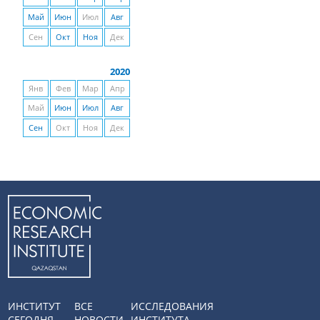
Май
Июн
Июл
Авг
Сен
Окт
Ноя
Дек
2020
Янв
Фев
Мар
Апр
Май
Июн
Июл
Авг
Сен
Окт
Ноя
Дек
ИНСТИТУТ
ВСЕ
ИССЛЕДОВАНИЯ
СЕГОДНЯ
НОВОСТИ
ИНСТИТУТА