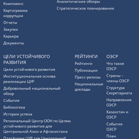
Аналитические обзоры
Комплаенс
Стратегическое планирование
Картограмма
коррупции
Отчеты
Закупки
Карьера
Документы
ЦЕЛИ УСТОЙЧИВОГО
РЕЙТИНГИ
ОЭСР
РАЗВИТИЯ
Рейтинги
Что такое
ОЭСР
Цели устойчивого развития
Публикации
Страны –
Институциональная основа
Пресс-релизы
члены ОЭСР
реализации ЦУР
Национальные
Структура
Добровольный национальный
доклады
Секретариата
обзор
Направления
События
ОЭСР
Библиотека
Казахстан и
Истории успеха
ОЭСР
Региональный Центр ООН по Целям
События
устойчивого развития для
ОЭСР
Центральной Азии и Афганистана
План
Платформа ЦУР для Центральной