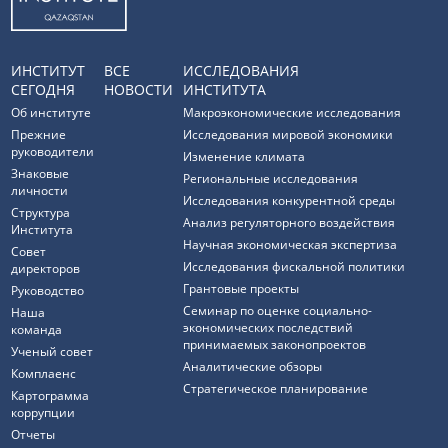
ИНСТИТУТ
ВСЕ
ИССЛЕДОВАНИЯ
СЕГОДНЯ
НОВОСТИ
ИНСТИТУТА
Об институте
Макроэкономические исследования
Прежние
Исследования мировой экономики
руководители
Изменение климата
Знаковые
Региональные исследования
личности
Исследования конкурентной среды
Структура
Анализ регуляторного воздействия
Института
Научная экономическая экспертиза
Совет
Исследования фискальной политики
директоров
Грантовые проекты
Руководство
Семинар по оценке социально-
Наша
экономических последствий
команда
принимаемых законопроектов
Ученый совет
Аналитические обзоры
Комплаенс
Стратегическое планирование
Картограмма
коррупции
Отчеты