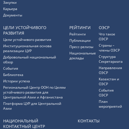
Закупки
Карьера
Документы
ЦЕЛИ УСТОЙЧИВОГО
РЕЙТИНГИ
ОЭСР
РАЗВИТИЯ
Рейтинги
Что такое
ОЭСР
Цели устойчивого развития
Публикации
Страны –
Институциональная основа
Пресс-релизы
члены ОЭСР
реализации ЦУР
Национальные
Структура
Добровольный национальный
доклады
Секретариата
обзор
Направления
События
ОЭСР
Библиотека
Казахстан и
Истории успеха
ОЭСР
Региональный Центр ООН по Целям
События
устойчивого развития для
ОЭСР
Центральной Азии и Афганистана
План
Платформа ЦУР для Центральной
мероприятий
Азии
НАЦИОНАЛЬНЫЙ
КОНТАКТЫ
КОНТАКТНЫЙ ЦЕНТР