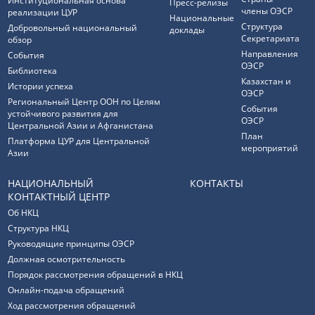
Институциональная основа
Пресс-релизы
члены ОЭСР
реализации ЦУР
Национальные
Структура
Добровольный национальный
доклады
Секретариата
обзор
Направления
События
ОЭСР
Библиотека
Казахстан и
Истории успеха
ОЭСР
Региональный Центр ООН по Целям
События
устойчивого развития для
ОЭСР
Центральной Азии и Афганистана
План
Платформа ЦУР для Центральной
мероприятий
Азии
НАЦИОНАЛЬНЫЙ
КОНТАКТЫ
КОНТАКТНЫЙ ЦЕНТР
Об НКЦ
Структура НКЦ
Руководящие принципы ОЭСР
Должная осмотрительность
Порядок рассмотрения обращений в НКЦ
Онлайн-подача обращений
Ход рассмотрения обращений