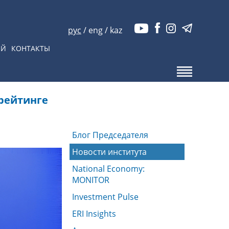
рус
/
eng
/
kaz
ЫЙ
КОНТАКТЫ
рейтинге
Блог Председателя
Новости института
National Economy:
MONITOR
Investment Pulse
ERI Insights