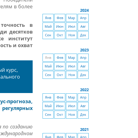
елям в более
2024
Янв
Фев
Мар
Апр
точность в
Май
Июн
Июл
Авг
еди десятков
Сен
Окт
Ноя
Дек
же институт
сть и охват
2023
Янв
Фев
Мар
Апр
Май
Июн
Июл
Авг
й курс
,
Сен
Окт
Ноя
Дек
нального
2022
Янв
Фев
Мар
Апр
с-прогноза,
Май
Июн
Июл
Авг
регулярных
Сен
Окт
Ноя
Дек
 по созданию
2021
международном
Янв
Фев
Мар
Апр