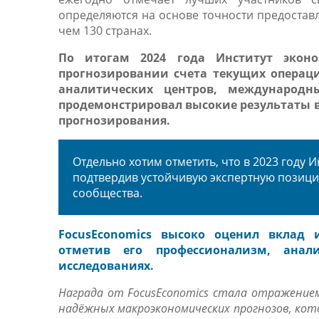
определяются на основе точности предоста
чем 130 странах.
По итогам 2024 года Институт экон
прогнозировании счета текущих операций
аналитических центров, международны
продемонстрировал высокие результаты 
прогнозирования.
Отдельно хотим отметить, что в 2023 году 
подтвердив устойчивую экспертную позиц
сообщества.
FocusEconomics высоко оценил вклад и
отметив его профессионализм, анал
исследованиях.
Награда от FocusEconomics стала отражени
надёжных макроэкономических прогнозов, кот