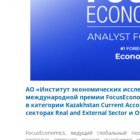
АО «Институт экономических иссл
международной премии FocusEconomic
в категории Kazakhstan Current Ac
секторах Real and External Sector и Ov
FocusEconomics, ведущий глобальный пос
ежегодно отмечает лучших участников с