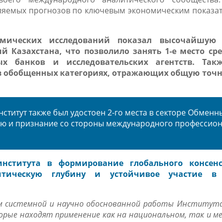
вляемых прогнозов по ключевым экономическим показат
омических исследований показал высочайшую 
 Казахстана, что позволило занять 1-е место ср
х банков и исследовательских агентств. Так
в обобщенных категориях, отражающих общую точно
Институт также был удостоен
2
-го места в секторе
Обменны
ию и признание со стороны международного профессио
нститута в формирование глобального консенсу
итическую глубину и устойчивое участие в 
ем системной и научно обоснованной работы Института
орые находят применение как на национальном, так и 