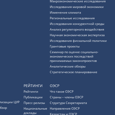
Макроэкономические исследования
Исследования мировой экономики
Изменение климата
Региональные исследования
Исследования конкурентной среды
Анализ регуляторного воздействия
Научная экономическая экспертиза
Исследования фискальной политики
Грантовые проекты
Семинар по оценке социально-
экономических последствий
принимаемых законопроектов
Аналитические обзоры
Стратегическое планирование
РЕЙТИНГИ
ОЭСР
Рейтинги
Что такое ОЭСР
Публикации
Страны – члены ОЭСР
лизации ЦУР
Пресс-релизы
Структура Секретариата
бзор
Национальные
Направления ОЭСР
доклады
Казахстан и ОЭСР