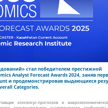
едований» стал победителем престижной
s Analyst Forecast Awards 2024, заняв пер
count и продемонстрировав выдающиеся рез
erall Categories.
тавщик консенсус-прогнозов и макроэкономическо
воего международного аналитического сообщества.