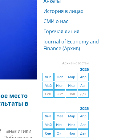
Анкеты
История в лицах
СМИ о нас
Горячая линия
Journal of Economy and
Finance (Архив)
Архив новостей
2026
Янв
Фев
Мар
Апр
Май
Июн
Июл
Авг
Сен
Окт
Ноя
Дек
вое место
ультаты в
2025
Янв
Фев
Мар
Апр
Май
Июн
Июл
Авг
й аналитики,
Сен
Окт
Ноя
Дек
 Победители