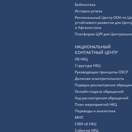
Библиотека
Истории успеха
Региональный Центр ООН по Ц
устойчивого развития для Цент
и Афганистана
Платформа ЦУР для Центрально
НАЦИОНАЛЬНЫЙ
КОНТАКТНЫЙ ЦЕНТР
Об НКЦ
Структура НКЦ
Руководящие принципы ОЭСР
Должная осмотрительность
Порядок рассмотрения обращен
Онлайн-подача обращений
Ход рассмотрения обращений
План мероприятий НКЦ
Переводы и аналитика
МНП
СМИ об НКЦ
События НКЦ