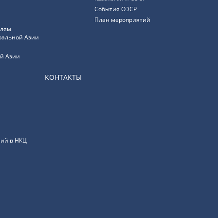
События ОЭСР
План мероприятий
елям
ральной Азии
й Азии
КОНТАКТЫ
ий в НКЦ