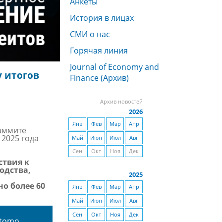
Анкеты
История в лицах
СМИ о нас
Горячая линия
Journal of Economy and
 итогов
Finance (Архив)
Архив новостей
2026
Янв
Фев
Мар
Апр
саммите
 2025 года
Май
Июн
Июл
Авг
Сен
Окт
Ноя
Дек
ствия к
одства,
2025
о более 60
Янв
Фев
Мар
Апр
Май
Июн
Июл
Авг
Сен
Окт
Ноя
Дек
tomo,