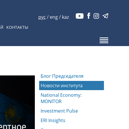
рус
/
eng
/
kaz
ЫЙ
КОНТАКТЫ
Блог Председателя
Новости института
National Economy:
MONITOR
Investment Pulse
ERI Insights