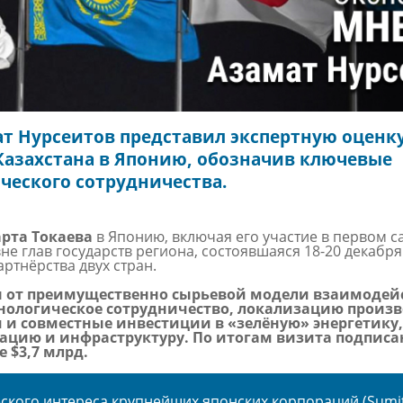
т Нурсеитов представил экспертную оценку
Казахстана в Японию, обозначив ключевые
ческого сотрудничества.
рта Токаева
в Японию, включая его участие в первом 
не глав государств региона, состоявшаяся 18-20 декабря
ртнёрства двух стран.
н от преимущественно сырьевой модели взаимодей
нологическое сотрудничество, локализацию произв
 и совместные инвестиции в «зелёную» энергетику,
ию и инфраструктуру. По итогам визита подписан
 $3,7 млрд.
ского интереса крупнейших японских корпораций (Sumi