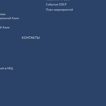
События ОЭСР
План мероприятий
елям
ральной Азии
й Азии
КОНТАКТЫ
ий в НКЦ