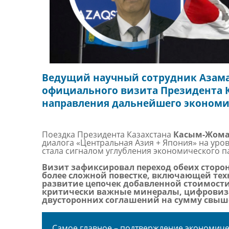
Ведущий научный сотрудник Азама
официального визита Президента 
направления дальнейшего экономи
Поездка Президента Казахстана
Касым-Жома
диалога «Центральная Азия + Япония» на уров
стала сигналом углубления экономического па
Визит зафиксировал переход обеих сторо
более сложной повестке, включающей тех
развитие цепочек добавленной стоимости
критически важные минералы, цифровизац
двусторонних соглашений на сумму свыше
Самое главное – подтверждение экономиче