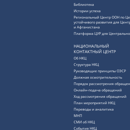
Библиотека
Истории успеха
Региональный Центр ООН по Ц
устойчивого развития для Цент
и Афганистана
Платформа ЦУР для Центрально
НАЦИОНАЛЬНЫЙ
КОНТАКТНЫЙ ЦЕНТР
Об НКЦ
Структура НКЦ
Руководящие принципы ОЭСР
Должная осмотрительность
Порядок рассмотрения обращен
Онлайн-подача обращений
Ход рассмотрения обращений
План мероприятий НКЦ
Переводы и аналитика
МНП
СМИ об НКЦ
События НКЦ