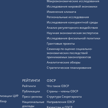
Макроэкономические исследования
Исследования мировой экономики
Изменение климата
Региональные исследования
Исследования конкурентной среды
Анализ регуляторного воздействия
Научная экономическая экспертиза
Исследования фискальной политики
Грантовые проекты
Семинар по оценке социально-
экономических последствий
принимаемых законопроектов
Аналитические обзоры
Стратегическое планирование
РЕЙТИНГИ
ОЭСР
Рейтинги
Что такое ОЭСР
Публикации
Страны – члены ОЭСР
лизации ЦУР
Пресс-релизы
Структура Секретариата
бзор
Национальные
Направления ОЭСР
доклады
Казахстан и ОЭСР