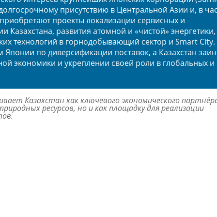
 к долгосрочному присутствию в Центральной Азии и, в час
е приобретают проекты локализации сервисных и
 Казахстана, развития атомной и «чистой» энергетики,
их технологий в горнодобывающий сектор и Smart City. 
ам Японии по диверсификации поставок, а Казахстан заи
ой экономики и укреплении своей роли в глобальных и
ивает Казахстан как ключевого экономического партнёр
риродных ресурсов, но и как площадку для реализации
тов.