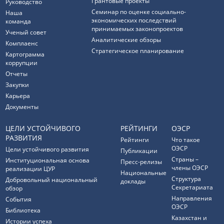
Грантовые проекты
Руководство
Семинар по оценке социально-
Наша
экономических последствий
команда
принимаемых законопроектов
Ученый совет
Аналитические обзоры
Комплаенс
Стратегическое планирование
Картограмма
коррупции
Отчеты
Закупки
Карьера
Документы
ЦЕЛИ УСТОЙЧИВОГО
РЕЙТИНГИ
ОЭСР
РАЗВИТИЯ
Рейтинги
Что такое
ОЭСР
Цели устойчивого развития
Публикации
Страны –
Институциональная основа
Пресс-релизы
члены ОЭСР
реализации ЦУР
Национальные
Структура
Добровольный национальный
доклады
Секретариата
обзор
Направления
События
ОЭСР
Библиотека
Казахстан и
Истории успеха