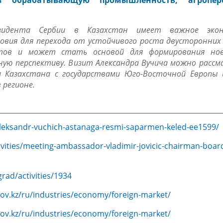
в обрабатывающую промышленность, агропер
зидента Сербии в Казахстан имеет важное экон
ловия для перехода от устойчивого роста двусторонни
ктов и может стать основой для формирования нов
ную перспективу. Визит Александра Вучича можно расс
и Казахстана с государствами Юго-Восточной Европы 
 регионе.
-aleksandr-vuchich-astanaga-resmi-saparmen-keled-ee1599/
tivities/meeting-ambassador-vladimir-jovicic-chairman-board
rad/activities/1934
.gov.kz/ru/industries/economy/foreign-market/
.gov.kz/ru/industries/economy/foreign-market/