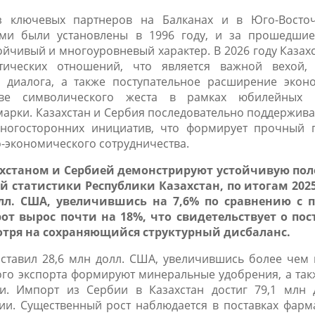
з ключевых партнеров на Балканах и в Юго-Восто
ми были установлены в 1996 году, и за прошедшие
йчивый и многоуровневый характер. В 2026 году Казах
атических отношений
, что является
важн
ой
вех
ой
,
о диалога, а также поступательное расширение экон
стве символического жеста в рамках юбилейных 
марки
. Казахстан и Сербия последовательно поддержива
ногосторонних инициатив, что формирует прочный 
о-экономического сотрудничества
.
ахстаном и Сербией демонстрируют устойчивую по
статистики Республики Казахстан, по итогам 202
олл. США, увеличившись на 7,6% по сравнению с
рот вырос почти на 18%, что свидетельствует о по
тря на сохраняющийся структурный дисбаланс.
оставил 28,6 млн долл. США, увеличившись более чем 
кого экспорта формируют минеральные удобрения, а та
и. Импорт из Сербии в Казахстан достиг 79,1 млн
ии. Существенный рост наблюдается в поставках фарм