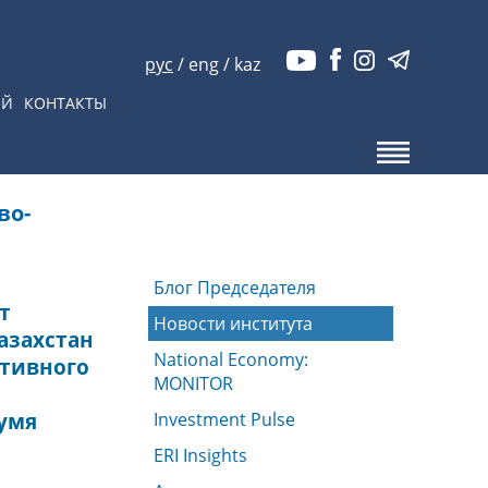
рус
/
eng
/
kaz
ЫЙ
КОНТАКТЫ
во-
Блог Председателя
т
Новости института
азахстан
National Economy:
ктивного
MONITOR
умя
Investment Pulse
ERI Insights