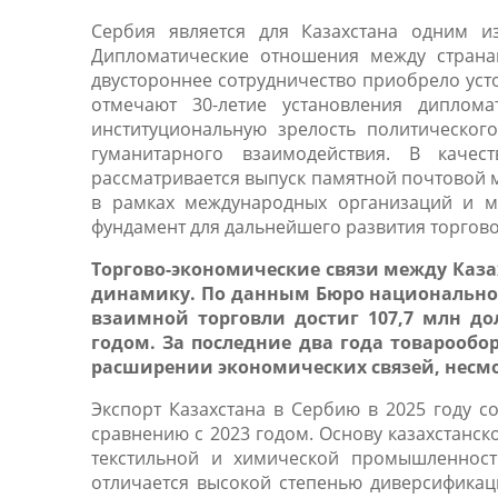
Сербия является для Казахстана одним и
Дипломатические отношения между страна
двустороннее сотрудничество приобрело усто
отмечают
30-летие установления диплом
институциональную зрелость политическог
гуманитарного взаимодействия. В каче
рассматривается выпуск памятной почтовой 
в рамках международных организаций и м
фундамент для дальнейшего развития торгов
Торгово-экономические связи между Каз
динамику. По данным Бюро национальной 
взаимной торговли достиг 107,7 млн д
годом. За последние два года товарообо
расширении экономических связей, несмо
Экспорт Казахстана в Сербию в 2025 году с
сравнению с 2023 годом. Основу казахстанс
текстильной и химической промышленност
отличается высокой степенью диверсификац