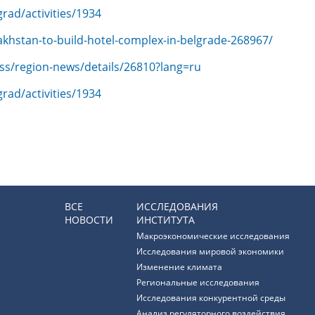
rad/activities/1934
akhstan-to-build-hotel-complex-in-belgrade-268967/
ss/region-news/details/26810?lang=ru
rad/activities/1934
ВСЕ
ИССЛЕДОВАНИЯ
НОВОСТИ
ИНСТИТУТА
Макроэкономические исследования
Исследования мировой экономики
Изменение климата
Региональные исследования
Исследования конкурентной среды
Анализ регуляторного воздействия