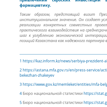
привлечении сербских инвестиций 
фармацевтику.
Таким образом, предстоящий визит Пре
институциональное значение. Он создает ус
реализации конкретных совместных прое
практического взаимодействия на среднесроч
шаг к углублению экономической интеграци
позиций Казахстана как надежного партнера в
1
https://kaz.inform.kz/news/serbiya-prezident
2
https://astana.mfa.gov.rs/en/press-service/ac
bekezhan-zhakeyev
3
https://www.gov.kz/memleket/entities/mfa-belg
4
Бюро национальной статистики
https://stat
5
Бюро национальной статистики
https://stat