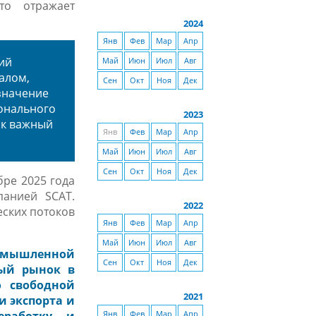
то отражает
2024
Янв
Фев
Мар
Апр
ий
Май
Июн
Июл
Авг
алом,
Сен
Окт
Ноя
Дек
 значение
ионального
2023
ак важный
Янв
Фев
Мар
Апр
Май
Июн
Июл
Авг
Сен
Окт
Ноя
Дек
бре 2025 года
панией SCAT.
2022
еских потоков
Янв
Фев
Мар
Апр
Май
Июн
Июл
Авг
ромышленной
Сен
Окт
Ноя
Дек
ный рынок в
о свободной
2021
и экспорта и
Янв
Фев
Мар
Апр