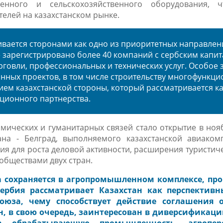
енного и сельскохозяйственного оборудования, ч
елей на казахстанском рынке.
вается сторонами как одно из приоритетных направлен
 зарегистрировано более 40 компаний с сербским капит
орговли, профессиональных и технических услуг. Особое
нных проектов, в том числе строительству многофункц
тием казахстанской стороны, который рассматривается к
иционного партнерства.
мических и гуманитарных связей стало открытие в ноя
тана
-
Белград, выполняемого казахстанской авиаком
ия для роста деловой активности, расширения туристич
обществами двух стран.
а сохраняется в агропромышленном комплексе, п
 Сербия рассматривает Казахстан как перспектив
оюза, чему способствует действие соглашения 
н, в свою очередь, заинтересован в диверсификаци