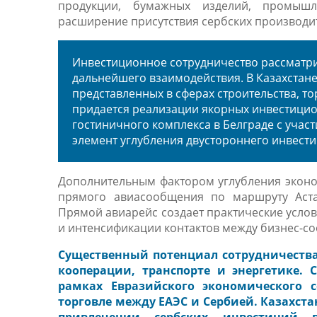
продукции, бумажных изделий, промышл
расширение присутствия сербских производит
Инвестиционное сотрудничество рассматри
дальнейшего взаимодействия. В Казахстане
представленных в сферах строительства, т
придается реализации якорных инвестицио
гостиничного комплекса в Белграде с учас
элемент углубления двустороннего инвест
Дополнительным фактором
углубления
эконо
прямого авиасообщения по маршруту Ас
Прямой авиарейс создает практические услов
и интенсификации контактов между бизнес-со
Существенный потенциал сотрудничеств
кооперации, транспорте и энергетике.
рамках Евразийского экономического с
торговле между ЕАЭС и Сербией. Казахста