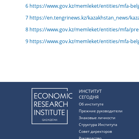
6
https://www.gov.kz/memleket/entities/mfa-belg
7
https://en.tengrinews.kz/kazakhstan_news/kaz
8
https://www.gov.kz/memleket/entities/mfa/pre
9
https://www.gov.kz/memleket/entities/mfa-belg
ИНСТИТУТ
СЕГОДНЯ
Об институте
Прежние руководители
Знаковые личности
Структура Института
Совет директоров
Руководство