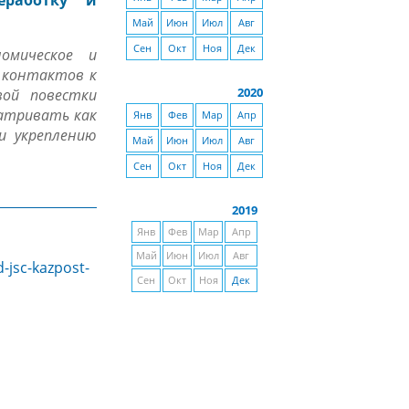
еработку и
Май
Июн
Июл
Авг
Сен
Окт
Ноя
Дек
омическое и
х контактов к
2020
ой повестки
матривать как
Янв
Фев
Мар
Апр
и укреплению
Май
Июн
Июл
Авг
Сен
Окт
Ноя
Дек
2019
Янв
Фев
Мар
Апр
Май
Июн
Июл
Авг
-jsc-kazpost-
Сен
Окт
Ноя
Дек