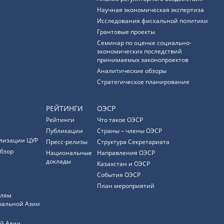
Научная экономическая экспертиза
Исследования фискальной политики
Грантовые проекты
Семинар по оценке социально-
экономических последствий
принимаемых законопроектов
Аналитические обзоры
Стратегическое планирование
РЕЙТИНГИ
ОЭСР
Рейтинги
Что такое ОЭСР
Публикации
Страны – члены ОЭСР
лизации ЦУР
Пресс-релизы
Структура Секретариата
бзор
Национальные
Направления ОЭСР
доклады
Казахстан и ОЭСР
События ОЭСР
План мероприятий
елям
ральной Азии
й Азии