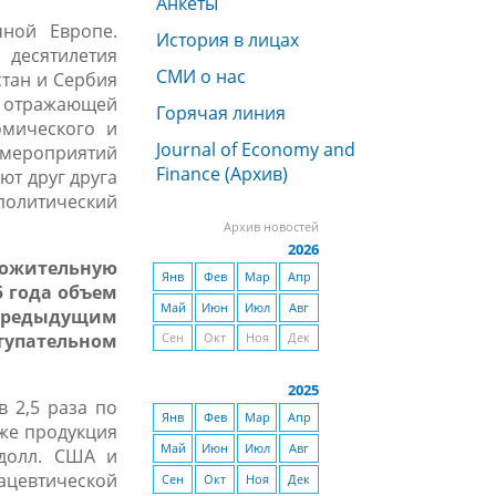
Анкеты
чной Европе.
История в лицах
 десятилетия
СМИ о нас
стан и Сербия
 отражающей
Горячая линия
омического и
Journal of Economy and
мероприятий
Finance (Архив)
ют друг друга
политический
Архив новостей
2026
ложительную
Янв
Фев
Мар
Апр
5 года объем
Май
Июн
Июл
Авг
 предыдущим
ступательном
Сен
Окт
Ноя
Дек
2025
в 2,5 раза по
Янв
Фев
Мар
Апр
кже продукция
Май
Июн
Июл
Авг
 долл. США и
ацевтической
Сен
Окт
Ноя
Дек