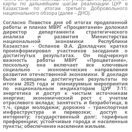
карты по дальнейшим шагам реализации ЦУР в
Казахстане по итогам третьего Добровольного
национального обзора (далее – ДНО).
Согласно Повестке дня об итогах проделанной
работы и планах МВРГ «Процветание» доложил
директор департамента стратегического
анализа и развития Министерства
национальной экономики Республики
Казахстан - Оспанов Ә.А. Докладчик кратко
проинформировал участников заседания о
достигнутых результатах. Он подчеркнул
важность работы МВРГ «Процветание»,
поскольку она включает все ключевые
социально – экономические направления
развития отечественной экономики. В докладе
были освещены достигнутые результаты по
итогам 2025 года и планируемые мероприятия
по национальным индикаторам ЦУР 7-11:
энергетика и доступ к чистым источникам
энергии; экономический рост с учетом
отраслевого вклада; занятость и безработица, в
т.ч. среди молодежи; дорожно – транспортная
инфраструктура и перевозки; доступ к
интернету; государственный долг; тарифные
преференции; устойчивые города и населенные
пункты; обеспечение населения жильем.