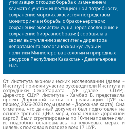
утилизация отходов; борьба с изменением
климата с учетом инвестиционной потребности;
сохранение морских экосистем посредством
мониторинга и борьбы с браконьерством;
сохранение экосистем суши через озеленение и
сохранение биоразнообразия) сообщила в
своем выступлении заместитель директора
департамента экологической культуры и
политики Министерства экологии и природных
ресурсов Республики Казахстан - Давлетьярова
Н.И.
От Института экономических исследований (далее –
Институт) приняли участие руководители Института и
сотрудники Секретариата ЦУР (далее – СЦУР).
Директор СЦУР Института - Хамбар Б. представила
проект Дорожной карты по реализации ЦУР на
период 2026-2028 годы (далее – Дорожная карта). Она
отметила, что данный документ был подготовлен на
основе третьего ДНО, меры, охваченные Дорожной
картой, были сгруппированы по 10-ти направлениям,
и, подробно остановилась на ключевых мерах и
целевых подходах в разрезе всех 17 ЦУР.