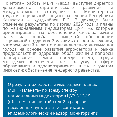
По итогам работы МВРГ «Люди» выступил директор
департамента стратегического развития и
международного сотрудничества Министерства
труда и социальной защиты населения Республики
Казахстан – Құндызбаев Б.С. В докладе были
отмечены результаты по итогам 2025 года и планы
по национальным индикаторам ЦУР 1-5, которые
ориентированы на обеспечение качества жизни
населения: борьба с нищетой; обеспечение
социальной поддержкой уязвимых слоев населения,
матерей, детей и лиц с инвалидностью; ликвидация
голода на основе развития агро-сектора и рынка
продовольствия; здоровый образ жизни и вопросы
планирования семьи, прежде всего, среди
молодежи; обеспечение качества услуг в сфере
образования и здравоохранения, в т.ч. с учетом
инклюзии; обеспечение гендерного равенства.
О результатах работы и имеющихся планах
МВРГ «Планета» по всему спектру
национальных индикаторов ЦУР 6,12-15
(обеспечение чистой водой в разрезе
населенных пунктов, в т.ч. санитарно-
эпидемиологический надзор; мониторинг и