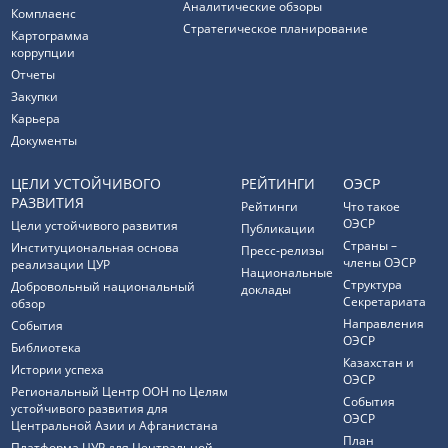
Аналитические обзоры
Комплаенс
Стратегическое планирование
Картограмма
коррупции
Отчеты
Закупки
Карьера
Документы
ЦЕЛИ УСТОЙЧИВОГО
РЕЙТИНГИ
ОЭСР
РАЗВИТИЯ
Рейтинги
Что такое
ОЭСР
Цели устойчивого развития
Публикации
Страны –
Институциональная основа
Пресс-релизы
члены ОЭСР
реализации ЦУР
Национальные
Структура
Добровольный национальный
доклады
Секретариата
обзор
Направления
События
ОЭСР
Библиотека
Казахстан и
Истории успеха
ОЭСР
Региональный Центр ООН по Целям
События
устойчивого развития для
ОЭСР
Центральной Азии и Афганистана
План
Платформа ЦУР для Центральной