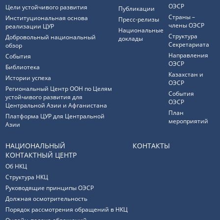
ОЭСР
Цели устойчивого развития
Публикации
Страны –
Институциональная основа
Пресс-релизы
члены ОЭСР
реализации ЦУР
Национальные
Структура
Добровольный национальный
доклады
Секретариата
обзор
Направления
События
ОЭСР
Библиотека
Казахстан и
Истории успеха
ОЭСР
Региональный Центр ООН по Целям
События
устойчивого развития для
ОЭСР
Центральной Азии и Афганистана
План
Платформа ЦУР для Центральной
мероприятий
Азии
НАЦИОНАЛЬНЫЙ
КОНТАКТЫ
КОНТАКТНЫЙ ЦЕНТР
Об НКЦ
Структура НКЦ
Руководящие принципы ОЭСР
Должная осмотрительность
Порядок рассмотрения обращений в НКЦ