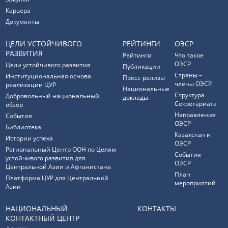
Карьера
Документы
ЦЕЛИ УСТОЙЧИВОГО
РЕЙТИНГИ
ОЭСР
РАЗВИТИЯ
Рейтинги
Что такое
ОЭСР
Цели устойчивого развития
Публикации
Страны –
Институциональная основа
Пресс-релизы
члены ОЭСР
реализации ЦУР
Национальные
Структура
Добровольный национальный
доклады
Секретариата
обзор
Направления
События
ОЭСР
Библиотека
Казахстан и
Истории успеха
ОЭСР
Региональный Центр ООН по Целям
События
устойчивого развития для
ОЭСР
Центральной Азии и Афганистана
План
Платформа ЦУР для Центральной
мероприятий
Азии
НАЦИОНАЛЬНЫЙ
КОНТАКТЫ
КОНТАКТНЫЙ ЦЕНТР