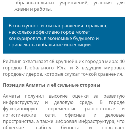
образовательных учреждений, условия для
жизни и работы.
В совокупности эти направления отражают,
насколько эффективно город может
конкурировать в экономике будущего и
привлекать глобальные инвестиции.
Рейтинг охватывает 48 крупнейших городов мира: 40
городов Глобального Юга и 8 ведущих мировых
городов-лидеров, которые служат точкой сравнения.
Позиция Алматы и её сильные стороны
Алматы получил высокие оценки за
развитую
инфраструктуру и деловую среду.
В городе
функционируют современные транспортные и
логистические сети, офисные и деловые
пространства, а также цифровая инфраструктура, что
облегчает работу бизнеса и повышает