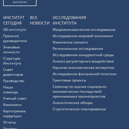
ИНСТИТУТ
ВСЕ
ИССЛЕДОВАНИЯ
СЕГОДНЯ
НОВОСТИ
ИНСТИТУТА
Об институте
Макроэкономические исследования
Прежние
Исследования мировой экономики
руководители
Изменение климата
Знаковые
Региональные исследования
личности
Исследования конкурентной среды
Структура
Анализ регуляторного воздействия
Института
Научная экономическая экспертиза
Совет
Исследования фискальной политики
директоров
Грантовые проекты
Руководство
Семинар по оценке социально-
Наша
экономических последствий
команда
принимаемых законопроектов
Ученый совет
Аналитические обзоры
Комплаенс
Стратегическое планирование
Картограмма
коррупции
Отчеты
Закупки