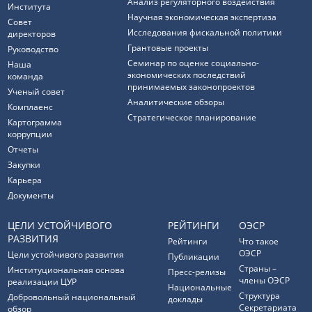
Анализ регуляторного воздействия
Института
Научная экономическая экспертиза
Совет
Исследования фискальной политики
директоров
Грантовые проекты
Руководство
Семинар по оценке социально-
Наша
экономических последствий
команда
принимаемых законопроектов
Ученый совет
Аналитические обзоры
Комплаенс
Стратегическое планирование
Картограмма
коррупции
Отчеты
Закупки
Карьера
Документы
ЦЕЛИ УСТОЙЧИВОГО
РЕЙТИНГИ
ОЭСР
РАЗВИТИЯ
Рейтинги
Что такое
ОЭСР
Цели устойчивого развития
Публикации
Страны –
Институциональная основа
Пресс-релизы
члены ОЭСР
реализации ЦУР
Национальные
Структура
Добровольный национальный
доклады
Секретариата
обзор