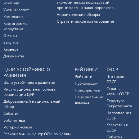
экономических последствий
команда
принимаемых законопроектов
Ученый совет
Аналитические обзоры
Комплаенс
Стратегическое планирование
Картограмма
коррупции
Отчеты
Закупки
Карьера
Документы
ЦЕЛИ УСТОЙЧИВОГО
РЕЙТИНГИ
ОЭСР
РАЗВИТИЯ
Рейтинги
Что такое
ОЭСР
Цели устойчивого развития
Публикации
Страны –
Институциональная основа
Пресс-релизы
члены ОЭСР
реализации ЦУР
Национальные
Структура
Добровольный национальный
доклады
Секретариата
обзор
Направления
События
ОЭСР
Библиотека
Казахстан и
Истории успеха
ОЭСР
Региональный Центр ООН по Целям
События