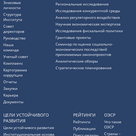
Знаковые
Региональные исследования
личности
Исследования конкурентной среды
Структура
Анализ регуляторного воздействия
Института
Научная экономическая экспертиза
Совет
Исследования фискальной политики
директоров
Грантовые проекты
Руководство
Семинар по оценке социально-
Наша
экономических последствий
команда
принимаемых законопроектов
Ученый совет
Аналитические обзоры
Комплаенс
Стратегическое планирование
Картограмма
коррупции
Отчеты
Закупки
Карьера
Документы
ЦЕЛИ УСТОЙЧИВОГО
РЕЙТИНГИ
ОЭСР
РАЗВИТИЯ
Рейтинги
Что такое
ОЭСР
Цели устойчивого развития
Публикации
Страны –
Институциональная основа
Пресс-релизы