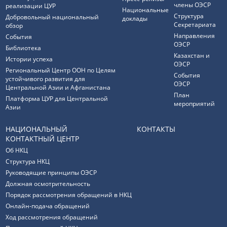
члены ОЭСР
реализации ЦУР
Национальные
Структура
Добровольный национальный
доклады
Секретариата
обзор
Направления
События
ОЭСР
Библиотека
Казахстан и
Истории успеха
ОЭСР
Региональный Центр ООН по Целям
События
устойчивого развития для
ОЭСР
Центральной Азии и Афганистана
План
Платформа ЦУР для Центральной
мероприятий
Азии
НАЦИОНАЛЬНЫЙ
КОНТАКТЫ
КОНТАКТНЫЙ ЦЕНТР
Об НКЦ
Структура НКЦ
Руководящие принципы ОЭСР
Должная осмотрительность
Порядок рассмотрения обращений в НКЦ
Онлайн-подача обращений
Ход рассмотрения обращений