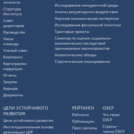
личности
Исследования конкурентной среды
Структура
Анализ регуляторного воздействия
Института
Научная экономическая экспертиза
Совет
Исследования фискальной политики
директоров
Грантовые проекты
Руководство
Семинар по оценке социально-
Наша
экономических последствий
команда
принимаемых законопроектов
Ученый совет
Аналитические обзоры
Комплаенс
Стратегическое планирование
Картограмма
коррупции
Отчеты
Закупки
Карьера
Документы
ЦЕЛИ УСТОЙЧИВОГО
РЕЙТИНГИ
ОЭСР
РАЗВИТИЯ
Рейтинги
Что такое
ОЭСР
Цели устойчивого развития
Публикации
Страны –
Институциональная основа
Пресс-релизы
члены ОЭСР
реализации ЦУР