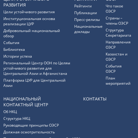
РАЗВИТИЯ
Рейтинги
Что такое
ОЭСР
Цели устойчивого развития
Публикации
Страны –
Институциональная основа
Пресс-релизы
члены ОЭСР
реализации ЦУР
Национальные
Структура
Добровольный национальный
доклады
Секретариата
обзор
Направления
События
ОЭСР
Библиотека
Казахстан и
Истории успеха
ОЭСР
Региональный Центр ООН по Целям
События
устойчивого развития для
ОЭСР
Центральной Азии и Афганистана
План
Платформа ЦУР для Центральной
мероприятий
Азии
НАЦИОНАЛЬНЫЙ
КОНТАКТЫ
КОНТАКТНЫЙ ЦЕНТР
Об НКЦ
Структура НКЦ
Руководящие принципы ОЭСР
Должная осмотрительность