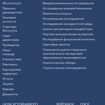
Об институте
Макроэкономические исследования
Прежние
Исследования мировой экономики
руководители
Изменение климата
Знаковые
Региональные исследования
личности
Исследования конкурентной среды
Структура
Анализ регуляторного воздействия
Института
Научная экономическая экспертиза
Совет
Исследования фискальной политики
директоров
Грантовые проекты
Руководство
Семинар по оценке социально-
Наша
экономических последствий
команда
принимаемых законопроектов
Ученый совет
Аналитические обзоры
Комплаенс
Стратегическое планирование
Картограмма
коррупции
Отчеты
Закупки
Карьера
Документы
ЦЕЛИ УСТОЙЧИВОГО
РЕЙТИНГИ
ОЭСР