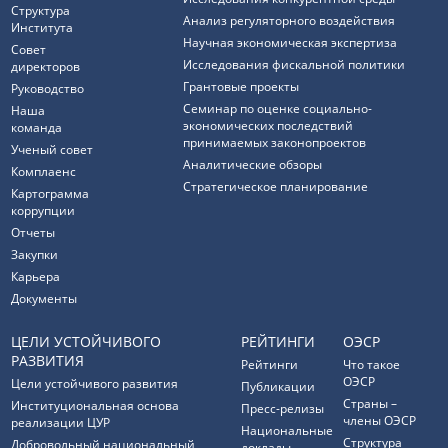
Структура
Анализ регуляторного воздействия
Института
Научная экономическая экспертиза
Совет
Исследования фискальной политики
директоров
Грантовые проекты
Руководство
Семинар по оценке социально-
Наша
экономических последствий
команда
принимаемых законопроектов
Ученый совет
Аналитические обзоры
Комплаенс
Стратегическое планирование
Картограмма
коррупции
Отчеты
Закупки
Карьера
Документы
ЦЕЛИ УСТОЙЧИВОГО
РЕЙТИНГИ
ОЭСР
РАЗВИТИЯ
Рейтинги
Что такое
ОЭСР
Цели устойчивого развития
Публикации
Страны –
Институциональная основа
Пресс-релизы
члены ОЭСР
реализации ЦУР
Национальные
Структура
Добровольный национальный
доклады