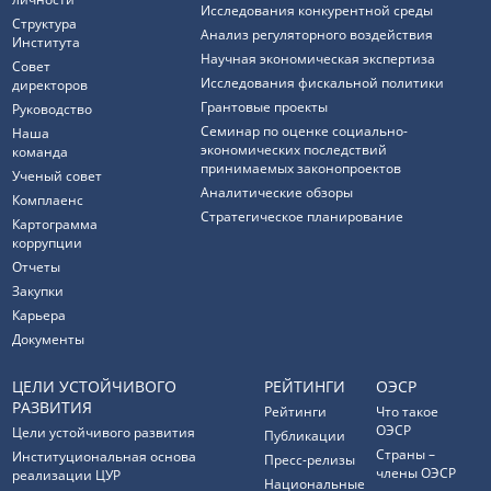
Исследования конкурентной среды
Структура
Анализ регуляторного воздействия
Института
Научная экономическая экспертиза
Совет
Исследования фискальной политики
директоров
Грантовые проекты
Руководство
Семинар по оценке социально-
Наша
экономических последствий
команда
принимаемых законопроектов
Ученый совет
Аналитические обзоры
Комплаенс
Стратегическое планирование
Картограмма
коррупции
Отчеты
Закупки
Карьера
Документы
ЦЕЛИ УСТОЙЧИВОГО
РЕЙТИНГИ
ОЭСР
РАЗВИТИЯ
Рейтинги
Что такое
ОЭСР
Цели устойчивого развития
Публикации
Страны –
Институциональная основа
Пресс-релизы
члены ОЭСР
реализации ЦУР
Национальные