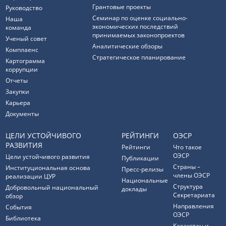
Грантовые проекты
Руководство
Семинар по оценке социально-
Наша
экономических последствий
команда
принимаемых законопроектов
Ученый совет
Аналитические обзоры
Комплаенс
Стратегическое планирование
Картограмма
коррупции
Отчеты
Закупки
Карьера
Документы
ЦЕЛИ УСТОЙЧИВОГО
РЕЙТИНГИ
ОЭСР
РАЗВИТИЯ
Рейтинги
Что такое
ОЭСР
Цели устойчивого развития
Публикации
Страны –
Институциональная основа
Пресс-релизы
члены ОЭСР
реализации ЦУР
Национальные
Структура
Добровольный национальный
доклады
Секретариата
обзор
Направления
События
ОЭСР
Библиотека
Казахстан и