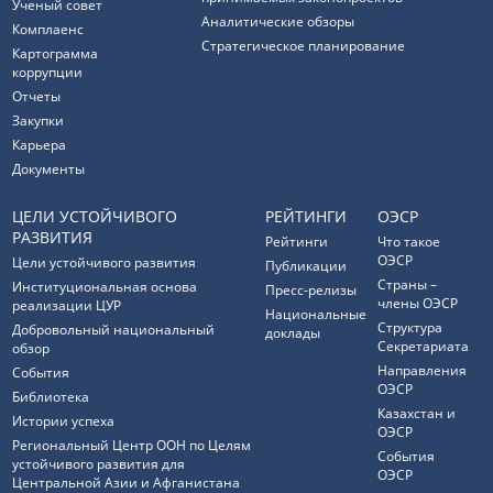
Ученый совет
Аналитические обзоры
Комплаенс
Стратегическое планирование
Картограмма
коррупции
Отчеты
Закупки
Карьера
Документы
ЦЕЛИ УСТОЙЧИВОГО
РЕЙТИНГИ
ОЭСР
РАЗВИТИЯ
Рейтинги
Что такое
ОЭСР
Цели устойчивого развития
Публикации
Страны –
Институциональная основа
Пресс-релизы
члены ОЭСР
реализации ЦУР
Национальные
Структура
Добровольный национальный
доклады
Секретариата
обзор
Направления
События
ОЭСР
Библиотека
Казахстан и
Истории успеха
ОЭСР
Региональный Центр ООН по Целям
События
устойчивого развития для
ОЭСР
Центральной Азии и Афганистана