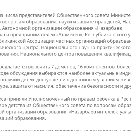
из числа представителей Общественного совета Министе
о вопросам образования, науки и защите прав детей, Н
, Автономной организации образования «Назарбаев
аты предпринимателей «Атамекен», Республиканского 
убликанской Ассоциации частных организаций образован
ческого центра, Национального научно-практического
зования, Национального центра повышения квалификац
редлагается включить 7 доменов, 16 компонентов, более
 ходе обсуждения выбираются наиболее актуальные инди
получии детей: доступ детей к достойным условиям жиз
ре, защита от насилия, обеспечение безопасности и дру
екса приняли Уполномоченный по правам ребенка в Рес
фере детства из Общественного совета по вопросам обра
ной организации образования «Назарбаев интеллектуал
изаций образования.