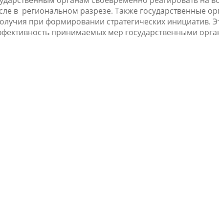
сударственным органам своевременно реагировать на в
исле в региональном разрезе. Также государственные ор
получия при формировании стратегических инициатив. Э
ффективность принимаемых мер государственными орга