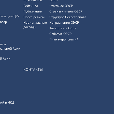
Рейтинги
Что такое ОЭСР
Публикации
Страны – члены ОЭСР
лизации ЦУР
Пресс-релизы
Структура Секретариата
бзор
Национальные
Направления ОЭСР
доклады
Казахстан и ОЭСР
События ОЭСР
План мероприятий
елям
ральной Азии
й Азии
КОНТАКТЫ
ий в НКЦ