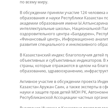
по всему миру.
В обсуждении приняли участие 124 человека 
образования и науки Республики Казахстан п
академии образования имени Ы.Алтынсарина
интеллектуальные школы», Национальной Пал
оздоровительного центра «Балдаурен», Респ
«Финансовый центр», Информационно аналити
развития специального и инклюзивного обра
В Казахстанский индекс благополучия детей п
объективных и субъективных индикаторов. В
страны, которые отражаются в целом на благо
образованию, здравоохранению, инфраструкту
Активное участие в обсуждении проекта Инд
Казахстан Аружан Саин, а также эксперты в с
науки и защите прав детей МОН РК, Автоном
Республиканской Ассоциации частных орган