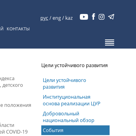
рус
/
eng
/
kaz
ЫЙ
КОНТАКТЫ
Цели устойчивого развития
ндекса
Цели устойчивого
 детского
развития
Институциональная
основа реализации ЦУР
ие положения
Добровольный
национальный обзор
бласти
События
ей COVID-19