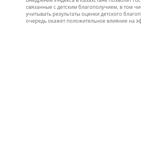
Внедрение Индекса в Казахстане позволит го
связанные с детским благополучием, в том ч
учитывать результаты оценки детского благо
очередь окажет положительное влияние на э