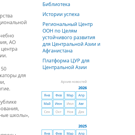
Библиотека
Истории успеха
рства
ациональной
Региональный Центр
ООН по Целям
учебно
устойчивого развития
ия, АО
для Центральной Азии и
 центра
Афганистана
ии.
Платформа ЦУР для
Центральной Азии
 50
каторы для
ни,
Архив новостей
2026
гие.
Янв
Фев
Мар
Апр
публике
Май
Июн
Июл
Авг
зования,
Сен
Окт
Ноя
Дек
ьные школы»,
2025
Янв
Фев
Мар
Апр