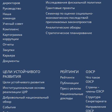
Исследования фискальной политики
директоров
Грантовые проекты
Руководство
Семинар по оценке социально-
Наша
экономических последствий
команда
принимаемых законопроектов
Ученый совет
Аналитические обзоры
Комплаенс
Стратегическое планирование
Картограмма
коррупции
Отчеты
Закупки
Карьера
Документы
ЦЕЛИ УСТОЙЧИВОГО
РЕЙТИНГИ
ОЭСР
РАЗВИТИЯ
Рейтинги
Что такое
ОЭСР
Цели устойчивого развития
Публикации
Страны –
Институциональная основа
Пресс-релизы
члены ОЭСР
реализации ЦУР
Национальные
Структура
Добровольный национальный
доклады
Секретариата
обзор
Направления
События
ОЭСР