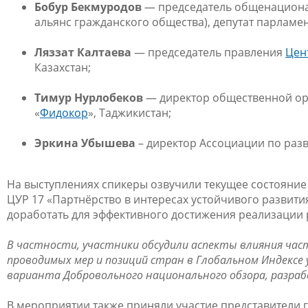
Бобур Бекмуродов
— председатель общенациона
альянс гражданского общества),
депутат парламен
Ляззат Калтаева
— председатель правления
Цен
Казахстан;
Тимур Нурлобеков
— директор общественной ор
«
Фидокор
», Таджикистан;
Эркина Убышева
– директор Ассоциации по раз
На выступлениях спикеры озвучили текущее состояние 
ЦУР 17 «Партнёрство в интересах устойчивого развити
доработать для эффективного достижения реализации 
В частности, участники обсудили аспекты влияния час
проводимых мер и позиций стран в Глобальном Индексе
варианта Добровольного национального обзора, разра
В мероприятии также приняли участие представители 