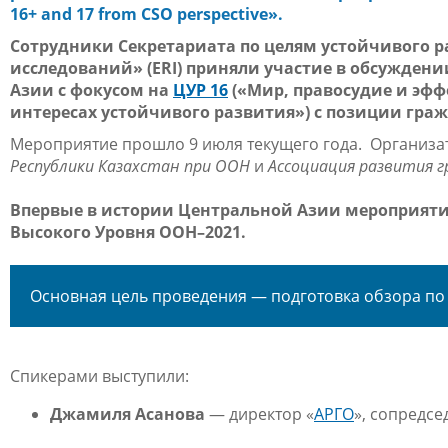
16+ and 17 from CSO perspective».
Сотрудники Секретариата по целям устойчивого р
исследований» (
ERI
) приняли участие в обсужден
Азии с фокусом на
ЦУР 16
(«Мир, правосудие и эф
интересах устойчивого развития») с позиции гра
Мероприятие прошло 9 июля текущего года. Организ
Республики Казахстан при ООН
и
Ассоциация развития 
Впервые в истории Центральной Азии мероприяти
Высокого Уровня ООН–2021.
Основная цель проведения — подготовка обзора по
Спикерами выступили:
Джамиля Асанова
— директор «
АРГО
», сопредсе