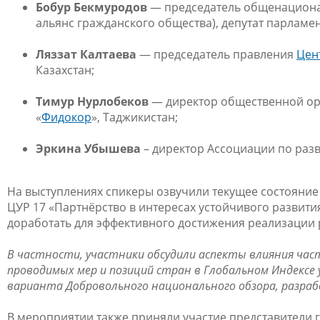
Бобур Бекмуродов
— председатель общенациона
альянс гражданского общества),
депутат парламен
Ляззат Калтаева
— председатель правления
Цен
Казахстан;
Тимур Нурлобеков
— директор общественной ор
«
Фидокор
», Таджикистан;
Эркина Убышева
– директор Ассоциации по раз
На выступлениях спикеры озвучили текущее состояние 
ЦУР 17 «Партнёрство в интересах устойчивого развити
доработать для эффективного достижения реализации 
В частности, участники обсудили аспекты влияния час
проводимых мер и позиций стран в Глобальном Индексе
варианта Добровольного национального обзора, разра
В мероприятии также приняли участие представители 