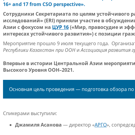
16+ and 17 from CSO perspective».
Сотрудники Секретариата по целям устойчивого р
исследований» (
ERI
) приняли участие в обсужден
Азии с фокусом на
ЦУР 16
(«Мир, правосудие и эф
интересах устойчивого развития») с позиции гра
Мероприятие прошло 9 июля текущего года. Организ
Республики Казахстан при ООН
и
Ассоциация развития 
Впервые в истории Центральной Азии мероприяти
Высокого Уровня ООН–2021.
Основная цель проведения — подготовка обзора по
Спикерами выступили:
Джамиля Асанова
— директор «
АРГО
», сопредсе