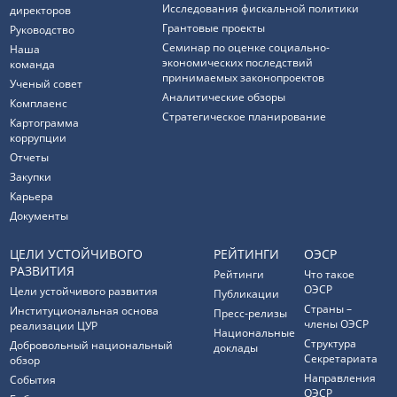
Исследования фискальной политики
директоров
Грантовые проекты
Руководство
Семинар по оценке социально-
Наша
экономических последствий
команда
принимаемых законопроектов
Ученый совет
Аналитические обзоры
Комплаенс
Стратегическое планирование
Картограмма
коррупции
Отчеты
Закупки
Карьера
Документы
ЦЕЛИ УСТОЙЧИВОГО
РЕЙТИНГИ
ОЭСР
РАЗВИТИЯ
Рейтинги
Что такое
ОЭСР
Цели устойчивого развития
Публикации
Страны –
Институциональная основа
Пресс-релизы
члены ОЭСР
реализации ЦУР
Национальные
Структура
Добровольный национальный
доклады
Секретариата
обзор
Направления
События
ОЭСР