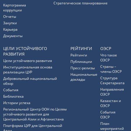
Стратегическое планирование
Картограмма
коррупции
Отчеты
Закупки
Карьера
Документы
ЦЕЛИ УСТОЙЧИВОГО
РЕЙТИНГИ
ОЭСР
РАЗВИТИЯ
Рейтинги
Что такое
ОЭСР
Цели устойчивого развития
Публикации
Страны –
Институциональная основа
Пресс-релизы
члены ОЭСР
реализации ЦУР
Национальные
Структура
Добровольный национальный
доклады
Секретариата
обзор
Направления
События
ОЭСР
Библиотека
Казахстан и
Истории успеха
ОЭСР
Региональный Центр ООН по Целям
События
устойчивого развития для
ОЭСР
Центральной Азии и Афганистана
План
Платформа ЦУР для Центральной
мероприятий
Азии