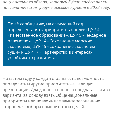
национального обзора, который будет представлен
на Политическом форуме высокого уровня в 2022 году
.
По её сообщению, на следующий год
определены пять приоритетных целей: ЦУР 4
«Качественное образование», ЦУР 5 «Гендерное
равенство», ЦУР 14 «Сохранение морских
экосистем», ЦУР 15 «Сохранение экосистем
суши» и ЦУР 17 «Партнёрство в интересах
устойчивого развития».
Но в этом году у каждой страны есть возможность
определить и другие приоритетные цели для
презентации. Для данного вопроса предлагается два
варианта: за основу взять Общенациональные
приоритеты или вовлечь все заинтересованные
сторон для выбора приоритетных целей.