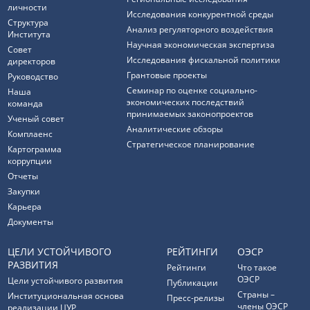
личности
Исследования конкурентной среды
Структура
Анализ регуляторного воздействия
Института
Научная экономическая экспертиза
Совет
Исследования фискальной политики
директоров
Грантовые проекты
Руководство
Семинар по оценке социально-
Наша
экономических последствий
команда
принимаемых законопроектов
Ученый совет
Аналитические обзоры
Комплаенс
Стратегическое планирование
Картограмма
коррупции
Отчеты
Закупки
Карьера
Документы
ЦЕЛИ УСТОЙЧИВОГО
РЕЙТИНГИ
ОЭСР
РАЗВИТИЯ
Рейтинги
Что такое
ОЭСР
Цели устойчивого развития
Публикации
Страны –
Институциональная основа
Пресс-релизы
члены ОЭСР
реализации ЦУР