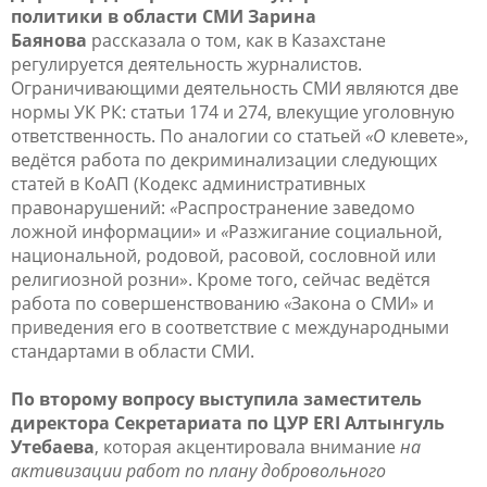
политики в области СМИ Зарина
Баянова
рассказала о том, как в Казахстане
регулируется деятельность журналистов.
Ограничивающими деятельность СМИ являются две
нормы УК РК: статьи 174 и 274, влекущие уголовную
ответственность. По аналогии со статьей
«О
клевете
»
,
ведётся работа по декриминализации
следующих
статей в КоАП (Кодекс административных
правонарушений:
«
Распространение заведомо
ложной информации
»
и
«
Разжигание социальной,
национальной, родовой, расовой, сословной или
религиозной розни
»
. Кроме того, сейчас ведётся
работа по совершенствованию
«
Закона о СМИ
»
и
приведения его в соответствие с международными
стандартами в области СМИ.
По второму вопросу выступила заместитель
директора Секретариата по ЦУР
ERI
Алтынгуль
Утебаева
, которая акцентировала внимание
на
активизации работ по плану добровольного