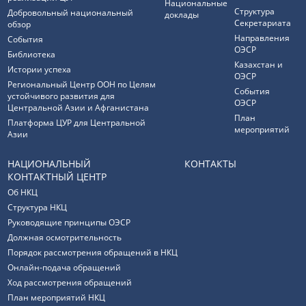
Национальные
Структура
Добровольный национальный
доклады
Секретариата
обзор
Направления
События
ОЭСР
Библиотека
Казахстан и
Истории успеха
ОЭСР
Региональный Центр ООН по Целям
События
устойчивого развития для
ОЭСР
Центральной Азии и Афганистана
План
Платформа ЦУР для Центральной
мероприятий
Азии
НАЦИОНАЛЬНЫЙ
КОНТАКТЫ
КОНТАКТНЫЙ ЦЕНТР
Об НКЦ
Структура НКЦ
Руководящие принципы ОЭСР
Должная осмотрительность
Порядок рассмотрения обращений в НКЦ
Онлайн-подача обращений
Ход рассмотрения обращений
План мероприятий НКЦ