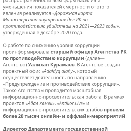
распространенности всех форм насилия и
уменьшения показателей смертности от этого
явления реализуется
«Дорожная карта
Министерства внутренних дел РК по
противодействию убийствам на 2021—2023 годы»
,
утвержденная в декабре 2020 года.
О работе по снижению уровня коррупции
проинформировала
старший офицер Агентства РК
по противодействию коррупции
(далее—
Агентство)
Уалихан Курамаев
. В Агентстве создан
проектный офис
«Adaldyq alańy
», который
осуществляет деятельность по направлению
«Предупреждение и противодействие коррупции».
Также Агентством проводится масштабная
информационно-просветительская работа. В рамках
проектов «
Адал көмек
»,
«Antikor.Live
» и
информационно-просветительских штабов
провели
более 20 тысяч онлайн- и оффлайн-мероприятий
.
Директор Департамента государственной