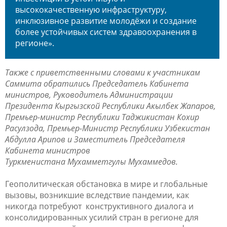
высококачественную инфраструктуру,
инклюзивное развитие молодёжи и создание
более устойчивых систем здравоохранения в
регионе».
Также с приветственными словами к участникам
Саммита обратились
Председатель Кабинета
министров, Руководитель Администрации
Президента Кыргызской Республики Акылбек Жапаров,
Премьер-министр Республики Таджикистан Кохир
Расулзода, Премьер-Министр Республики Узбекистан
Абдулла Арипов
и Заместитель Председателя
Кабинета министров
Туркменистана
Мухамметгулы
Мухаммедов.
Геополитическая обстановка в мире и глобальные
вызовы, возникшие вследствие пандемии, как
никогда потребуют конструктивного диалога и
консолидированных усилий стран в регионе для