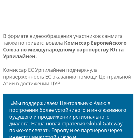
В формате видеообращения участников саммита
также поприветствовала
Комиссар Европейского
Союза по международному партнёрству Ютта
Урпилайнен.
Комиссар ЕС Урпилайнен подчеркнула
приверженность ЕС оказанию помощи Центральной
Азии в достижении ЦУР:
«Мы поддерживаем Центральную Азию в
построении более устойчивого и инклюзивного
будущего и продвижении регионального
диалога. Наша новая стратегия Global Gateway
поможет связать Европу и её партнёров через
инвестиции в устойчивую и