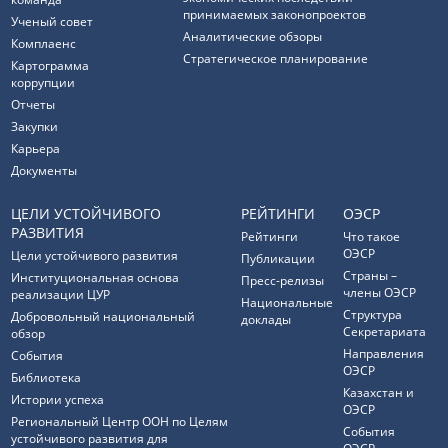
принимаемых законопроектов
Ученый совет
Аналитические обзоры
Комплаенс
Стратегическое планирование
Картограмма
коррупции
Отчеты
Закупки
Карьера
Документы
ЦЕЛИ УСТОЙЧИВОГО
РЕЙТИНГИ
ОЭСР
РАЗВИТИЯ
Рейтинги
Что такое
ОЭСР
Цели устойчивого развития
Публикации
Страны –
Институциональная основа
Пресс-релизы
члены ОЭСР
реализации ЦУР
Национальные
Структура
Добровольный национальный
доклады
Секретариата
обзор
Направления
События
ОЭСР
Библиотека
Казахстан и
Истории успеха
ОЭСР
Региональный Центр ООН по Целям
События
устойчивого развития для