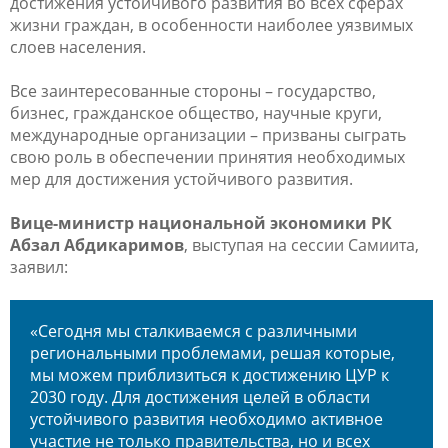
достижения устойчивого развития во всех сферах
жизни граждан, в особенности наиболее уязвимых
слоев населения.
Все заинтересованные стороны – государство,
бизнес, гражданское общество, научные круги,
международные организации – призваны сыграть
свою роль в обеспечении принятия необходимых
мер для достижения устойчивого развития.
Вице-министр национальной экономики РК
Абзал Абдикаримов
, выступая на сессии Самиита,
заявил:
«Сегодня мы сталкиваемся с различными
региональными проблемами, решая которые,
мы можем приблизиться к достижению ЦУР к
2030 году. Для достижения целей в области
устойчивого развития необходимо активное
участие не только правительства, но и всех