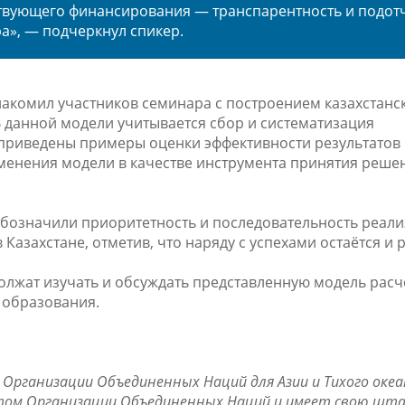
твующего финансирования — транспарентность и подот
ра», — подчеркнул спикер.
накомил
участников семинара с
построением казахстанс
В данной модели учитывается сбор и систематизация
, приведены примеры оценки эффективности результатов
менения модели в качестве инструмента принятия реше
обозначили приоритетность и последовательность реал
Казахстане, отметив, что наряду с успехами остаётся и 
должат изучать и обсуждать представленную модель расч
 образования.
 Организации Объединенных Наций для Азии и Тихого океа
том Организации Объединенных Наций и имеет свою шта