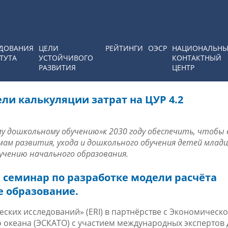
ДОВАНИЯ
ЦЕЛИ
РЕЙТИНГИ
ОЭСР
НАЦИОНАЛЬН
ТУТА
УСТОЙЧИВОГО
КОНТАКТНЫЙ
РАЗВИТИЯ
ЦЕНТР
и калькуляции затрат на ЦУР 4.2
му дошкольному обучению
»
к 2030 году обеспечить, чтобы 
мам развития, ухода и дошкольного обучения детей млад
лучению начального образования
.
й семинар по разработке модели расчёта
е образование.
ских исследований» (
ERI
) в партнёрстве с Экономическо
 океана (ЭСКАТО) с участием международных экспертов 