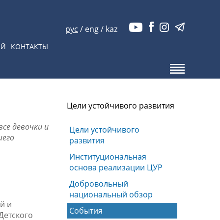
рус
/
eng
/
kaz
ЫЙ
КОНТАКТЫ
Цели устойчивого развития
все девочки и
Цели устойчивого
шего
развития
Институциональная
основа реализации ЦУР
Добровольный
национальный обзор
й и
События
Детского