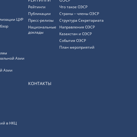
Рейтинги
Что такое ОЭСР
Публикации
Страны – члены ОЭСР
лизации ЦУР
Пресс-релизы
Структура Секретариата
бзор
Национальные
Направления ОЭСР
доклады
Казахстан и ОЭСР
События ОЭСР
План мероприятий
елям
ральной Азии
й Азии
КОНТАКТЫ
ий в НКЦ