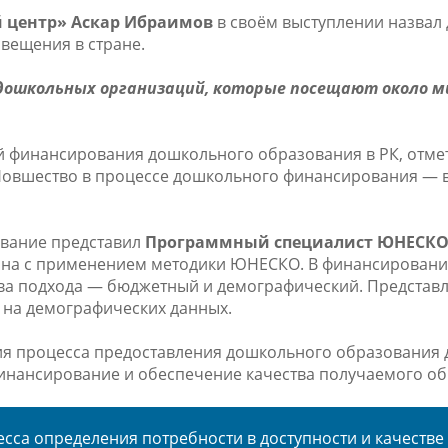
 центр» Аскар Ибраимов
в своём выступлении назвал
вещения в стране.
 дошкольных организаций, которые посещают около 
й финансирования дошкольного образования в РК, отме
 Новшество в процессе дошкольного финансирования — 
ование представил
Программный специалист ЮНЕСКО
тана с применением методики ЮНЕСКО. В финансирован
ва подхода — бюджетный и демографический. Представ
 на демографических данных.
ия процесса предоставления дошкольного образования д
е финансирование и обеспечение качества получаемого о
сса определения потребности в доступности и качестве