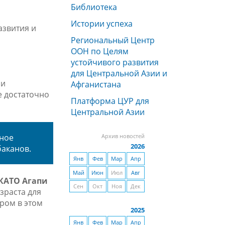
Библиотека
Истории успеха
азвития и
Региональный Центр
ООН по Целям
устойчивого развития
для Центральной Азии и
 и
Афганистана
е достаточно
Платформа ЦУР для
Центральной Азии
нное
Архив новостей
2026
баканов.
Янв
Фев
Мар
Апр
Май
Июн
Июл
Авг
КАТО Агапи
Сен
Окт
Ноя
Дек
зраста для
ром в этом
2025
Янв
Фев
Мар
Апр