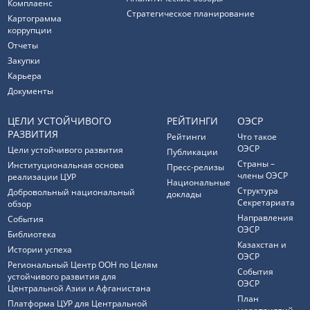
Комплаенс
Стратегическое планирование
Картограмма
коррупции
Отчеты
Закупки
Карьера
Документы
ЦЕЛИ УСТОЙЧИВОГО
РЕЙТИНГИ
ОЭСР
РАЗВИТИЯ
Рейтинги
Что такое
ОЭСР
Цели устойчивого развития
Публикации
Страны –
Институциональная основа
Пресс-релизы
члены ОЭСР
реализации ЦУР
Национальные
Структура
Добровольный национальный
доклады
Секретариата
обзор
Направления
События
ОЭСР
Библиотека
Казахстан и
Истории успеха
ОЭСР
Региональный Центр ООН по Целям
События
устойчивого развития для
ОЭСР
Центральной Азии и Афганистана
План
Платформа ЦУР для Центральной