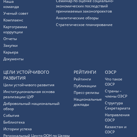
Семинар по оценке социально-
Наша
экономических последствий
команда
принимаемых законопроектов
Ученый совет
Аналитические обзоры
Комплаенс
Стратегическое планирование
Картограмма
коррупции
Отчеты
Закупки
Карьера
Документы
ЦЕЛИ УСТОЙЧИВОГО
РЕЙТИНГИ
ОЭСР
РАЗВИТИЯ
Рейтинги
Что такое
ОЭСР
Цели устойчивого развития
Публикации
Страны –
Институциональная основа
Пресс-релизы
члены ОЭСР
реализации ЦУР
Национальные
Структура
Добровольный национальный
доклады
Секретариата
обзор
Направления
События
ОЭСР
Библиотека
Казахстан и
Истории успеха
ОЭСР
Региональный Центр ООН по Целям