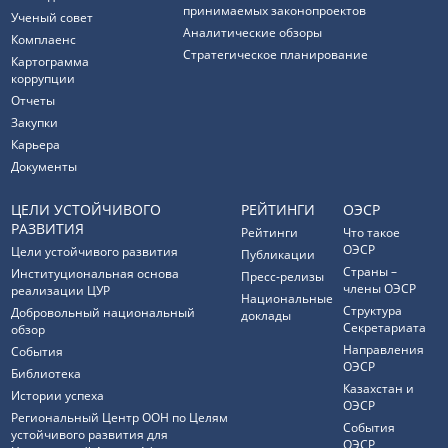
принимаемых законопроектов
Ученый совет
Аналитические обзоры
Комплаенс
Стратегическое планирование
Картограмма
коррупции
Отчеты
Закупки
Карьера
Документы
ЦЕЛИ УСТОЙЧИВОГО
РЕЙТИНГИ
ОЭСР
РАЗВИТИЯ
Рейтинги
Что такое
ОЭСР
Цели устойчивого развития
Публикации
Страны –
Институциональная основа
Пресс-релизы
члены ОЭСР
реализации ЦУР
Национальные
Структура
Добровольный национальный
доклады
Секретариата
обзор
Направления
События
ОЭСР
Библиотека
Казахстан и
Истории успеха
ОЭСР
Региональный Центр ООН по Целям
События
устойчивого развития для
ОЭСР