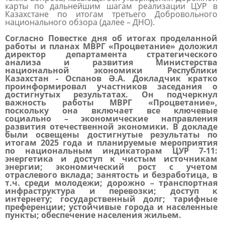
карты по дальнейшим шагам реализации ЦУР в
Казахстане по итогам третьего Добровольного
национального обзора (далее – ДНО).
Согласно Повестке дня об итогах проделанной
работы и планах МВРГ «Процветание» доложил
директор департамента стратегического
анализа и развития Министерства
национальной экономики Республики
Казахстан - Оспанов Ә.А. Докладчик кратко
проинформировал участников заседания о
достигнутых результатах. Он подчеркнул
важность работы МВРГ «Процветание»,
поскольку она включает все ключевые
социально – экономические направления
развития отечественной экономики. В докладе
были освещены достигнутые результаты по
итогам 2025 года и планируемые мероприятия
по национальным индикаторам ЦУР 7-11:
энергетика и доступ к чистым источникам
энергии; экономический рост с учетом
отраслевого вклада; занятость и безработица, в
т.ч. среди молодежи; дорожно – транспортная
инфраструктура и перевозки; доступ к
интернету; государственный долг; тарифные
преференции; устойчивые города и населенные
пункты; обеспечение населения жильем.