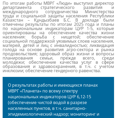
По итогам работы МВРГ «Люди» выступил директор
департамента стратегического развития и
международного сотрудничества Министерства
труда и социальной защиты населения Республики
Казахстан – Құндызбаев Б.С. В докладе были
отмечены результаты по итогам 2025 года и планы
по национальным индикаторам ЦУР 1-5, которые
ориентированы на обеспечение качества жизни
населения: борьба с нищетой; обеспечение
социальной поддержкой уязвимых слоев населения,
матерей, детей и лиц с инвалидностью; ликвидация
голода на основе развития агро-сектора и рынка
продовольствия; здоровый образ жизни и вопросы
планирования семьи, прежде всего, среди
молодежи; обеспечение качества услуг в сфере
образования и здравоохранения, в т.ч. с учетом
инклюзии; обеспечение гендерного равенства.
О результатах работы и имеющихся планах
МВРГ «Планета» по всему спектру
национальных индикаторов ЦУР 6,12-15
(обеспечение чистой водой в разрезе
населенных пунктов, в т.ч. санитарно-
эпидемиологический надзор; мониторинг и