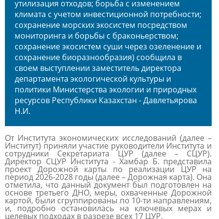
утилизация отходов; борьба с изменением
климата с учетом инвестиционной потребности;
сохранение морских экосистем посредством
мониторинга и борьбы с браконьерством;
сохранение экосистем суши через озеленение и
сохранение биоразнообразия) сообщила в
своем выступлении заместитель директора
департамента экологической культуры и
политики Министерства экологии и природных
ресурсов Республики Казахстан - Давлетьярова
Н.И.
От Института экономических исследований (далее –
Институт) приняли участие руководители Института и
сотрудники Секретариата ЦУР (далее – СЦУР).
Директор СЦУР Института - Хамбар Б. представила
проект Дорожной карты по реализации ЦУР на
период 2026-2028 годы (далее – Дорожная карта). Она
отметила, что данный документ был подготовлен на
основе третьего ДНО, меры, охваченные Дорожной
картой, были сгруппированы по 10-ти направлениям,
и, подробно остановилась на ключевых мерах и
целевых подходах в разрезе всех 17 ЦУР.