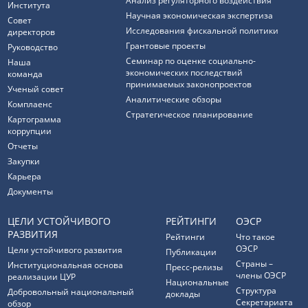
Анализ регуляторного воздействия
Института
Научная экономическая экспертиза
Совет
Исследования фискальной политики
директоров
Грантовые проекты
Руководство
Семинар по оценке социально-
Наша
экономических последствий
команда
принимаемых законопроектов
Ученый совет
Аналитические обзоры
Комплаенс
Стратегическое планирование
Картограмма
коррупции
Отчеты
Закупки
Карьера
Документы
ЦЕЛИ УСТОЙЧИВОГО
РЕЙТИНГИ
ОЭСР
РАЗВИТИЯ
Рейтинги
Что такое
ОЭСР
Цели устойчивого развития
Публикации
Страны –
Институциональная основа
Пресс-релизы
члены ОЭСР
реализации ЦУР
Национальные
Структура
Добровольный национальный
доклады
Секретариата
обзор