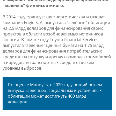
"зелёных" финансов много.
В 2014 году французская энергетическая и газовая
компания Engie S. A. выпустила "зелёные" облигации
на 2,5 млрд долларов для финансирования своих
проектов в области возобновляемых источников
энергии. В том же году Toyota Financial Services
выпустила "зелёные" ценные бумаги на 1,75 млрд
долларов для финансирования потребительских
кредитов на покупку и аренду своих электромобилей,
"гибридов" и транспортных средств с низким
уровнем выбросов.
По оценке Moody`s, в 2020 году общий объем
выпуска «зеленых», социальных и устойчивых
облигаций может достигнуть 400 млрд
долларов.