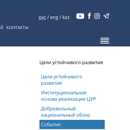
рус
/
eng
/
kaz
ЫЙ
КОНТАКТЫ
Цели устойчивого развития
Цели устойчивого
развития
Институциональная
основа реализации ЦУР
Добровольный
национальный обзор
События