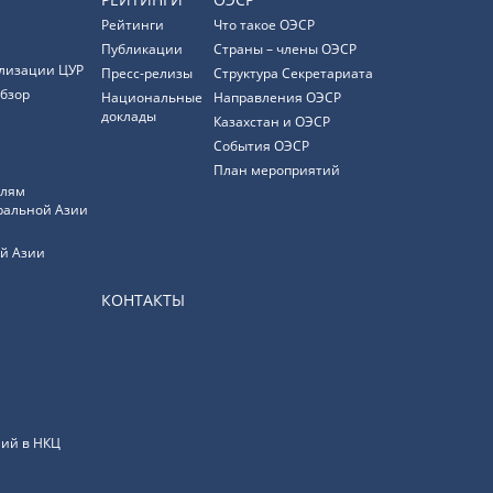
Рейтинги
Что такое ОЭСР
Публикации
Страны – члены ОЭСР
лизации ЦУР
Пресс-релизы
Структура Секретариата
бзор
Национальные
Направления ОЭСР
доклады
Казахстан и ОЭСР
События ОЭСР
План мероприятий
елям
ральной Азии
й Азии
КОНТАКТЫ
ий в НКЦ