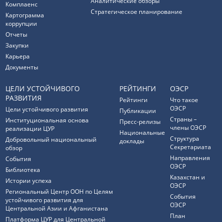
Аналитические обзоры
Комплаенс
Стратегическое планирование
Картограмма
коррупции
Отчеты
Закупки
Карьера
Документы
ЦЕЛИ УСТОЙЧИВОГО
РЕЙТИНГИ
ОЭСР
РАЗВИТИЯ
Рейтинги
Что такое
ОЭСР
Цели устойчивого развития
Публикации
Страны –
Институциональная основа
Пресс-релизы
члены ОЭСР
реализации ЦУР
Национальные
Структура
Добровольный национальный
доклады
Секретариата
обзор
Направления
События
ОЭСР
Библиотека
Казахстан и
Истории успеха
ОЭСР
Региональный Центр ООН по Целям
События
устойчивого развития для
ОЭСР
Центральной Азии и Афганистана
План
Платформа ЦУР для Центральной