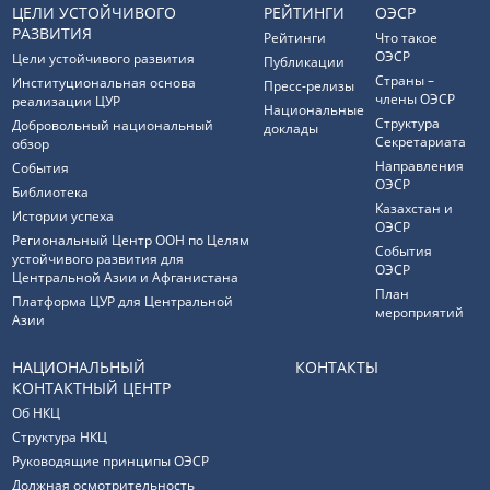
ЦЕЛИ УСТОЙЧИВОГО
РЕЙТИНГИ
ОЭСР
РАЗВИТИЯ
Рейтинги
Что такое
ОЭСР
Цели устойчивого развития
Публикации
Страны –
Институциональная основа
Пресс-релизы
члены ОЭСР
реализации ЦУР
Национальные
Структура
Добровольный национальный
доклады
Секретариата
обзор
Направления
События
ОЭСР
Библиотека
Казахстан и
Истории успеха
ОЭСР
Региональный Центр ООН по Целям
События
устойчивого развития для
ОЭСР
Центральной Азии и Афганистана
План
Платформа ЦУР для Центральной
мероприятий
Азии
НАЦИОНАЛЬНЫЙ
КОНТАКТЫ
КОНТАКТНЫЙ ЦЕНТР
Об НКЦ
Структура НКЦ
Руководящие принципы ОЭСР
Должная осмотрительность