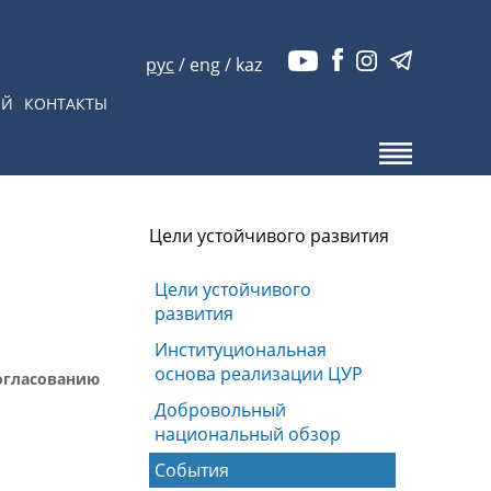
рус
/
eng
/
kaz
ЫЙ
КОНТАКТЫ
Цели устойчивого развития
Цели устойчивого
развития
Институциональная
основа реализации ЦУР
согласованию
Добровольный
национальный обзор
События