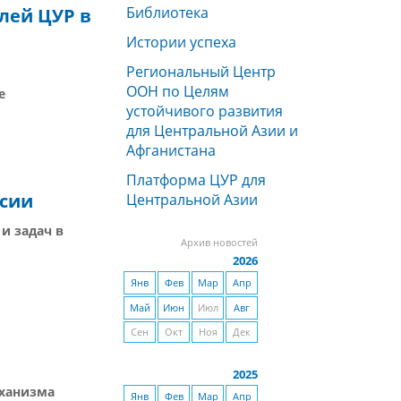
Библиотека
лей ЦУР в
н
Истории успеха
Региональный Центр
ООН по Целям
е
устойчивого развития
для Центральной Азии и
Афганистана
Платформа ЦУР для
ссии
Центральной Азии
и задач в
Архив новостей
2026
Янв
Фев
Мар
Апр
Май
Июн
Июл
Авг
Сен
Окт
Ноя
Дек
2025
еханизма
Янв
Фев
Мар
Апр