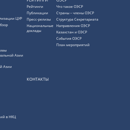
Рейтинги
Что такое ОЭСР
Публикации
Страны – члены ОЭСР
лизации ЦУР
Пресс-релизы
Структура Секретариата
бзор
Национальные
Направления ОЭСР
доклады
Казахстан и ОЭСР
События ОЭСР
План мероприятий
елям
ральной Азии
й Азии
КОНТАКТЫ
ий в НКЦ