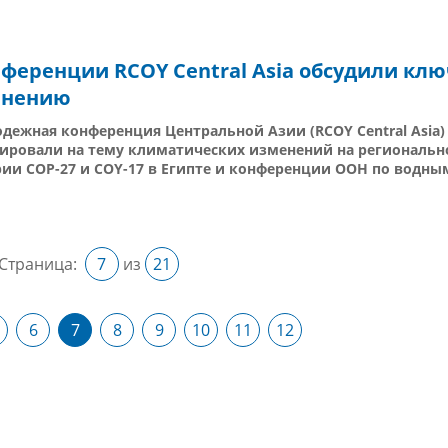
ференции RCOY Central Asia обсудили кл
енению
дежная конференция Центральной Азии (RCOY Central Asia)
ировали на тему климатических изменений на региональн
ии COP-27 и COY-17 в Египте и конференции ООН по водным
Страница:
7
из
21
6
7
8
9
10
11
12