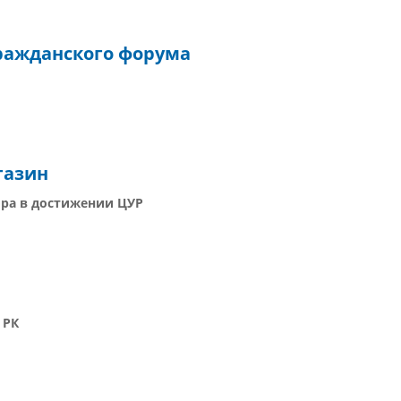
ражданского форума
газин
ора в достижении ЦУР
 РК