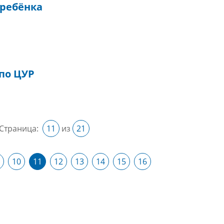
 ребёнка
по ЦУР
Страница:
11
из
21
10
11
12
13
14
15
16