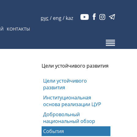
рус
/
eng
/
kaz
ЫЙ
КОНТАКТЫ
Цели устойчивого развития
Цели устойчивого
развития
Институциональная
основа реализации ЦУР
Добровольный
национальный обзор
События