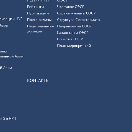
Рейтинги
Что такое ОЭСР
Публикации
Страны – члены ОЭСР
лизации ЦУР
Пресс-релизы
Структура Секретариата
бзор
Национальные
Направления ОЭСР
доклады
Казахстан и ОЭСР
События ОЭСР
План мероприятий
елям
ральной Азии
й Азии
КОНТАКТЫ
ий в НКЦ