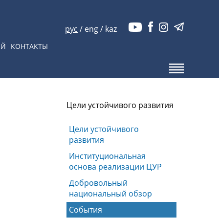
рус
/
eng
/
kaz
ЫЙ
КОНТАКТЫ
Цели устойчивого развития
Цели устойчивого
развития
Институциональная
основа реализации ЦУР
Добровольный
национальный обзор
События