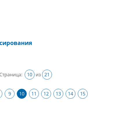
сирования
Страница:
10
из
21
9
10
11
12
13
14
15