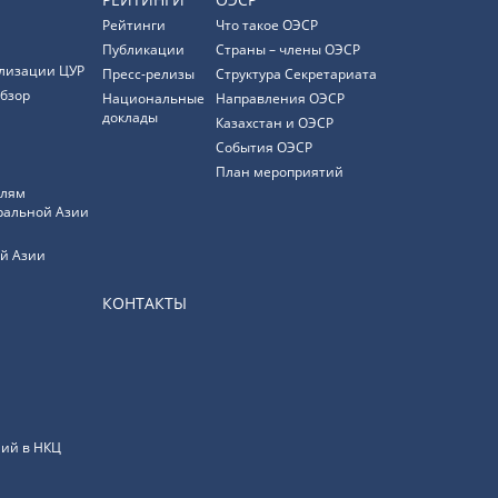
Рейтинги
Что такое ОЭСР
Публикации
Страны – члены ОЭСР
лизации ЦУР
Пресс-релизы
Структура Секретариата
бзор
Национальные
Направления ОЭСР
доклады
Казахстан и ОЭСР
События ОЭСР
План мероприятий
елям
ральной Азии
й Азии
КОНТАКТЫ
ий в НКЦ