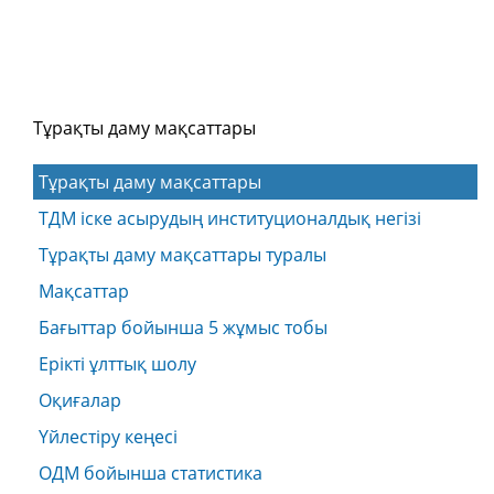
Тұрақты даму мақсаттары
Тұрақты даму мақсаттары
ТДМ іске асырудың институционалдық негізі
Тұрақты даму мақсаттары туралы
Мақсаттар
Бағыттар бойынша 5 жұмыс тобы
Ерікті ұлттық шолу
Оқиғалар
Үйлестіру кеңесі
ОДМ бойынша статистика