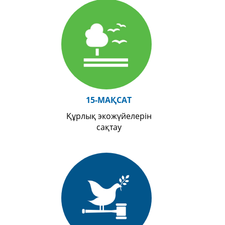
15-МАҚСАТ
Құрлық экожүйелерін
сақтау