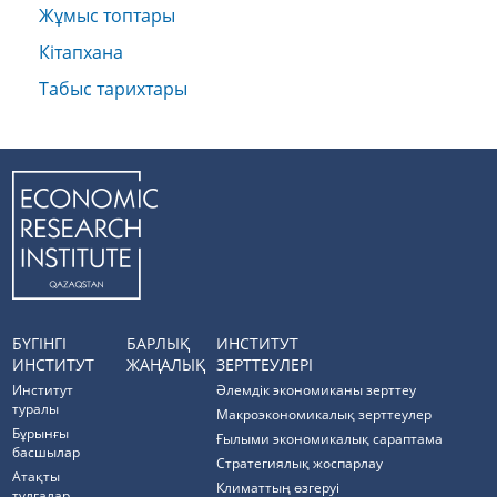
Жұмыс топтары
Кітапхана
Табыс тарихтары
БҮГІНГІ
БАРЛЫҚ
ИНСТИТУТ
ИНСТИТУТ
ЖАҢАЛЫҚ
ЗЕРТТЕУЛЕРІ
Институт
Әлемдік экономиканы зерттеу
туралы
Макроэкономикалық зерттеулер
Бұрынғы
Ғылыми экономикалық сараптама
басшылар
Стратегиялық жоспарлау
Атақты
Климаттың өзгеруі
тұлғалар