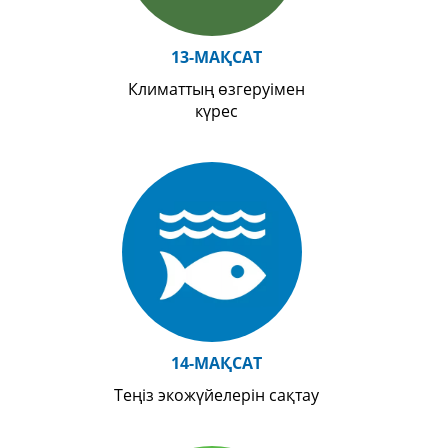
13-МАҚСАТ
Климаттың өзгеруімен
күрес
14-МАҚСАТ
Теңіз экожүйелерін сақтау