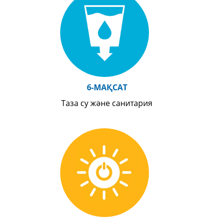
6-МАҚСАТ
Таза су және санитария