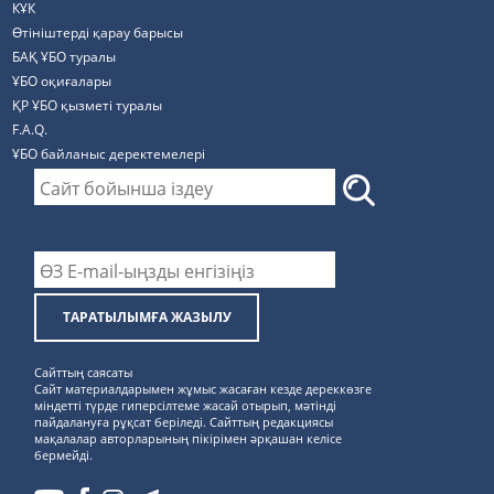
КҰК
Өтініштерді қарау барысы
БАҚ ҰБО туралы
ҰБО оқиғалары
ҚР ҰБО қызметі туралы
F.A.Q.
ҰБО байланыс деректемелерi
ТАРАТЫЛЫМҒА ЖАЗЫЛУ
Сайттың саясаты
Сайт материалдарымен жұмыс жасаған кезде дереккөзге
міндетті түрде гиперсілтеме жасай отырып, мәтінді
пайдалануға рұқсат беріледі. Сайттың редакциясы
мақалалар авторларының пікірімен әрқашан келісе
бермейді.