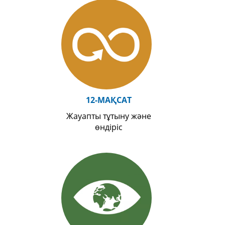
12-МАҚСАТ
Жауапты тұтыну және
өндіріс