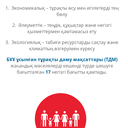
1. Экономикалық
– тұрақты өсу мен игіліктерді тең
бөлу
2. Әлеуметтік
– теңдік, құқықтар және негізгі
қызметтермен қамтамасыз ету
3. Экологиялық
– табиғи ресурстарды сақтау және
климаттың өзгеруімен күресу
БҰҰ ұсынған тұрақты даму мақсаттары (ТДМ)
жаһандық мәселелерді кешенді түрде шешуге
бағытталған
17
негізгі бағытты қамтиды.