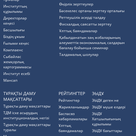
Өңірлік зерттеулер
Институттың
Бәсекелес ортаны зерттеу орталығы
құрылымы
Реттеушілік әсерді талдау
Директорлар
кеңесі
Фискалдық саясатты зерттеу
Басшылығы
Ұлттық баяндамалар
Біздің ұжым
Қабылданатын заң жобаларының
әлеуметтік-экономикалық салдарын
Ғылыми кеңес
бағалау бойынша семинар
Комплаенс
Талдамалық шолулар
Cыбайлас
жемқорлық
картограммасы
Институт есебі
Мансап
ТҰРАҚТЫ ДАМУ
РЕЙТИНГТЕР
ЭЫДҰ
МАҚСАТТАРЫ
Рейтингтер
ЭЫДҰ деген не
Тұрақты даму мақсаттары
Жарияланымдар
ЭЫДҰ мүше елдері
ТДМ іске асырудың
Баспасөз
ЭЫДҰ
институционалдық негізі
хабарламалары
Хатшылығының
құрылымы
Тұрақты даму мақсаттары
Ұлттық
туралы
баяндамалар
ЭЫДҰ бағыттары