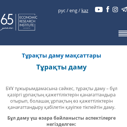
рус
/
eng
/
kaz
Тұрақты даму мақсаттары
Тұрақты даму
БҰҰ тұжырымдамасына сәйкес, тұрақты даму – бұл
қазіргі ұрпақтың қажеттіліктерін қанағаттандыра
отырып, болашақ ұрпақтың өз қажеттіліктерін
қанағаттандыру қабілетін қауіпке тікпейтін даму.
Бұл даму үш өзара байланысты аспектілерге
негізделген: