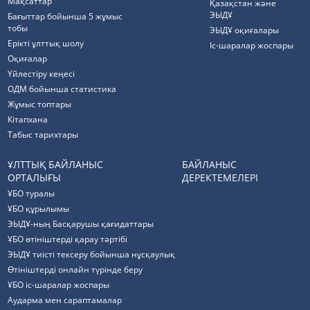
Мақсаттар
Қазақстан және
ЭЫДҰ
Бағыттар бойынша 5 жұмыс
тобы
ЭЫДҰ оқиғалары
Ерікті ұлттық шолу
Іс-шаралар жоспары
Оқиғалар
Үйлестіру кеңесі
ОДМ бойынша статистика
Жұмыс топтары
Кітапхана
Табыс тарихтары
ҰЛТТЫҚ БАЙЛАНЫС
БАЙЛАНЫС
ОРТАЛЫҒЫ
ДЕРЕКТЕМЕЛЕРІ
ҰБО туралы
ҰБО құрылымы
ЭЫДҰ-ның Басқарушы қағидаттары
ҰБО өтініштерді қарау тәртібі
ЭЫДҰ тиісті тексеру бойынша нұсқаулық
Өтініштерді онлайн түрінде беру
ҰБО іс-шаралар жоспары
Аударма мен сараптамалар