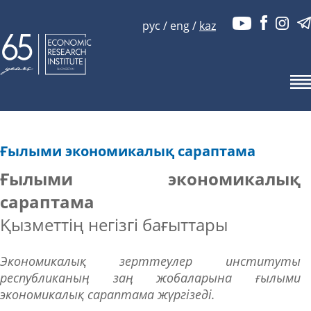
рус
/
eng
/
kaz
Ғылыми экономикалық сараптама
Ғылыми экономикалық
сараптама
Қызметтің негізгі бағыттары
Экономикалық зерттеулер институты
республиканың заң жобаларына ғылыми
экономикалық сараптама жүргізеді.