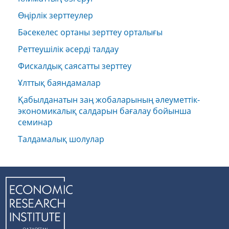
Өңірлік зерттеулер
Бәсекелес ортаны зерттеу орталығы
Реттеушілік әсерді талдау
Фискалдық саясатты зерттеу
Ұлттық баяндамалар
Қабылданатын заң жобаларының әлеуметтік-
экономикалық салдарын бағалау бойынша
семинар
Талдамалық шолулар