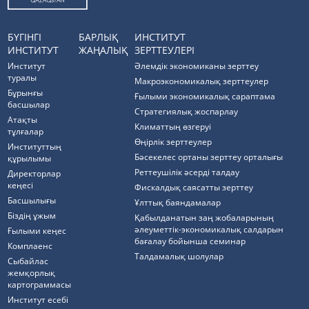
БҮГІНГІ
БАРЛЫҚ
ИНСТИТУТ
ИНСТИТУТ
ЖАҢАЛЫҚ
ЗЕРТТЕУЛЕРІ
Институт
Әлемдік экономиканы зерттеу
туралы
Макроэкономикалық зерттеулер
Бұрынғы
Ғылыми экономикалық сараптама
басшылар
Стратегиялық жоспарлау
Атақты
Климаттың өзгеруі
тұлғалар
Өңірлік зерттеулер
Институттың
Бәсекелес ортаны зерттеу орталығы
құрылымы
Реттеушілік әсерді талдау
Директорлар
кеңесі
Фискалдық саясатты зерттеу
Басшылығы
Ұлттық баяндамалар
Біздің ұжым
Қабылданатын заң жобаларының
әлеуметтік-экономикалық салдарын
Ғылыми кеңес
бағалау бойынша семинар
Комплаенс
Талдамалық шолулар
Cыбайлас
жемқорлық
картограммасы
Институт есебі