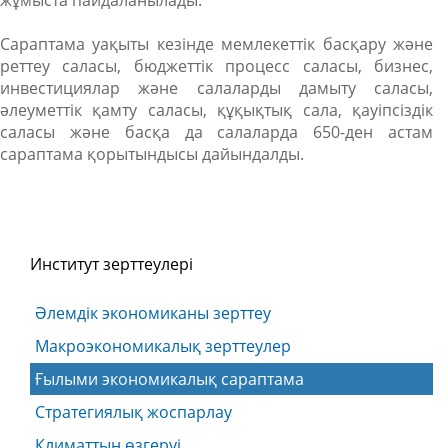
жұмыста пайдаланылады.
Сараптама уақыты кезінде мемлекеттік басқару және
реттеу саласы, бюджеттік процесс саласы, бизнес,
инвестициялар және салаларды дамыту саласы,
әлеуметтік қамту саласы, құқықтық сала, қауіпсіздік
саласы және басқа да салаларда 650-ден астам
сараптама қорытындысы дайындалды.
Институт зерттеулері
Әлемдік экономиканы зерттеу
Макроэкономикалық зерттеулер
Ғылыми экономикалық сараптама
Стратегиялық жоспарлау
Климаттың өзгеруі