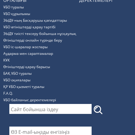
ОРТАЛЫҒЫ
ДЕРЕКТЕМЕЛЕРІ
ҰБО туралы
ҰБО құрылымы
ЭЫДҰ-ның Басқарушы қағидаттары
ҰБО өтініштерді қарау тәртібі
ЭЫДҰ тиісті тексеру бойынша нұсқаулық
Өтініштерді онлайн түрінде беру
ҰБО іс-шаралар жоспары
Аударма мен сараптамалар
КҰК
Өтініштерді қарау барысы
БАҚ ҰБО туралы
ҰБО оқиғалары
ҚР ҰБО қызметі туралы
F.A.Q.
ҰБО байланыс деректемелерi