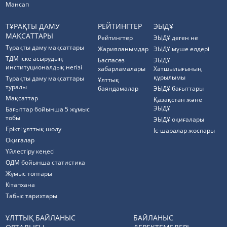
Мансап
ТҰРАҚТЫ ДАМУ
РЕЙТИНГТЕР
ЭЫДҰ
МАҚСАТТАРЫ
Рейтингтер
ЭЫДҰ деген не
Тұрақты даму мақсаттары
Жарияланымдар
ЭЫДҰ мүше елдері
ТДМ іске асырудың
Баспасөз
ЭЫДҰ
институционалдық негізі
хабарламалары
Хатшылығының
құрылымы
Тұрақты даму мақсаттары
Ұлттық
туралы
баяндамалар
ЭЫДҰ бағыттары
Мақсаттар
Қазақстан және
ЭЫДҰ
Бағыттар бойынша 5 жұмыс
тобы
ЭЫДҰ оқиғалары
Ерікті ұлттық шолу
Іс-шаралар жоспары
Оқиғалар
Үйлестіру кеңесі
ОДМ бойынша статистика
Жұмыс топтары
Кітапхана
Табыс тарихтары
ҰЛТТЫҚ БАЙЛАНЫС
БАЙЛАНЫС