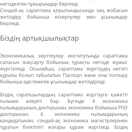
негізделген тұжырымдар беріледі.
Сондай-ақ сараптама қорытындысында заң жобасын
жетілдіру бойынша ескертулер мен ұсынымдар
беріледі.
Біздің артықшылықтар
Экономикалық зерттеулер институтында сараптама
сапасын жақсарту бойынша тұрақты негізде жұмыс
жүргізіледі. Осылайша, сараптама жүргізудің негізгі
құралы болып табылатын Паспорт және оны толтыру
бойынша әдістемелік ұсынымдар жетілдірілді.
Біздің сарапшылардың сараптама жүргізуге қажетті
ғылыми әлеуеті бар. Бүгінде 4 экономика
ғылымдарының докторынан, экономика бойынша PhD
докторынан, 6 экономика ғылымдарының
кандидатынан, сондай-ақ экономика магистрлерінен
тұратын біліктілігі жоғары құрам жүргізеді. Біздің