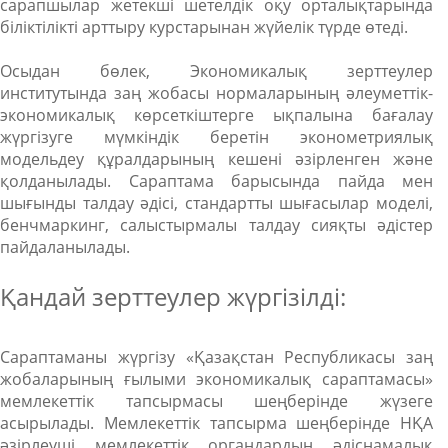
сарапшылар жетекші шетелдік оқу орталықтарында
біліктілікті арттыру курстарынан жүйелік түрде өтеді.
Осыдан бөлек, Экономикалық зерттеулер
институтында заң жобасы нормаларының әлеуметтік-
экономикалық көрсеткіштерге ықпалына бағалау
жүргізуге мүмкіндік беретін эконометриялық
модельдеу құралдарының кешені әзірленген және
қолданылады. Сараптама барысында пайда мен
шығынды талдау әдісі, стандартты шығасылар моделі,
бенчмаркинг, салыстырмалы талдау сияқты әдістер
пайдаланылады.
Қандай зерттеулер жүргізілді:
Сараптаманы жүргізу «Қазақстан Республикасы заң
жобаларының ғылыми экономикалық сараптамасы»
мемлекеттік тапсырмасы шеңберінде жүзеге
асырылады. Мемлекеттік тапсырма шеңберінде НҚА
әзірлеуші мемлекеттік органдардың әдіснамалық