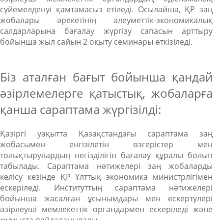
сүйемелденуі қамтамасыз етіледі. Осылайша, ҚР заң
жобалары әрекетінің әлеуметтік-экономикалық
салдарларына бағалау жүргізу сапасын арттыру
бойынша жыл сайын 2 оқыту семинары өткізіледі.
Біз аталған бағыт бойынша қандай
әзірлемелерге қатыстық, жобаларға
қанша сараптама жүргізілді:
Қазіргі уақытта Қазақстандағы сараптама заң
жобасымен енгізілетін өзгерістер мен
толықтырулардың негізділігін бағалау құралы болып
табылады. Сараптама нәтижелері заң жобаларды
келісу кезінде ҚР Ұлттық экономика министрлігімен
ескеріледі. Институттың сараптама нәтижелері
бойынша жасалған ұсынымдары мен ескертулері
әзірлеуші мемлекеттік органдармен ескеріледі және