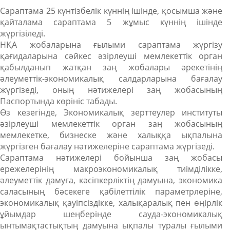
Сараптама 25 күнтізбелік күннің ішінде, қосымша және
қайталама сараптама 5 жұмыс күннің ішінде
жүргізіледі.
НҚА жобаларына ғылыми сараптама жүргізу
қағидаларына сәйкес әзірлеуші мемлекеттік орган
қабылданып жатқан заң жобалары әрекетінің
әлеуметтік-экономикалық салдарларына бағалау
жүргізеді, оның нәтижелері заң жобасының
Паспортында көрініс табады.
Өз кезегінде, Экономикалық зерттеулер институты
әзірлеуші мемлекеттік орган заң жобасының
мемлекетке, бизнеске және халыққа ықпалына
жүргізген бағалау нәтижелеріне сараптама жүргізеді.
Сараптама нәтижелері бойынша заң жобасы
ережелерінің макроэкономикалық тиімділікке,
әлеуметтік дамуға, кәсіпкерліктің дамуына, экономика
саласының бәсекеге қабілеттілік параметрлеріне,
экономикалық қауіпсіздікке, халықаралық пен өңірлік
ұйымдар шеңберінде сауда-экономикалық
ынтымақтастықтың дамуына ықпалы туралы ғылыми