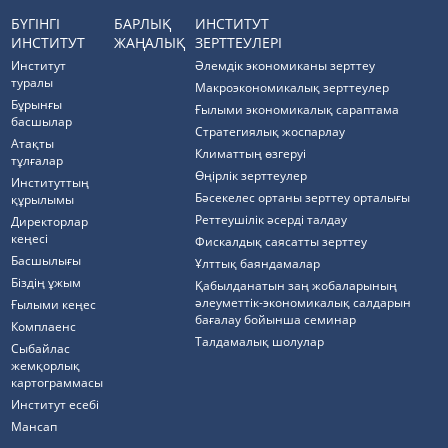
БҮГІНГІ
БАРЛЫҚ
ИНСТИТУТ
ИНСТИТУТ
ЖАҢАЛЫҚ
ЗЕРТТЕУЛЕРІ
Институт
Әлемдік экономиканы зерттеу
туралы
Макроэкономикалық зерттеулер
Бұрынғы
Ғылыми экономикалық сараптама
басшылар
Стратегиялық жоспарлау
Атақты
Климаттың өзгеруі
тұлғалар
Өңірлік зерттеулер
Институттың
Бәсекелес ортаны зерттеу орталығы
құрылымы
Реттеушілік әсерді талдау
Директорлар
кеңесі
Фискалдық саясатты зерттеу
Басшылығы
Ұлттық баяндамалар
Біздің ұжым
Қабылданатын заң жобаларының
әлеуметтік-экономикалық салдарын
Ғылыми кеңес
бағалау бойынша семинар
Комплаенс
Талдамалық шолулар
Cыбайлас
жемқорлық
картограммасы
Институт есебі
Мансап