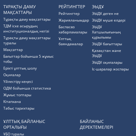
ТҰРАҚТЫ ДАМУ
РЕЙТИНГТЕР
ЭЫДҰ
МАҚСАТТАРЫ
Рейтингтер
ЭЫДҰ деген не
Тұрақты даму мақсаттары
Жарияланымдар
ЭЫДҰ мүше елдері
ТДМ іске асырудың
Баспасөз
ЭЫДҰ
институционалдық негізі
хабарламалары
Хатшылығының
құрылымы
Тұрақты даму мақсаттары
Ұлттық
туралы
баяндамалар
ЭЫДҰ бағыттары
Мақсаттар
Қазақстан және
ЭЫДҰ
Бағыттар бойынша 5 жұмыс
тобы
ЭЫДҰ оқиғалары
Ерікті ұлттық шолу
Іс-шаралар жоспары
Оқиғалар
Үйлестіру кеңесі
ОДМ бойынша статистика
Жұмыс топтары
Кітапхана
Табыс тарихтары
ҰЛТТЫҚ БАЙЛАНЫС
БАЙЛАНЫС
ОРТАЛЫҒЫ
ДЕРЕКТЕМЕЛЕРІ
ҰБО туралы