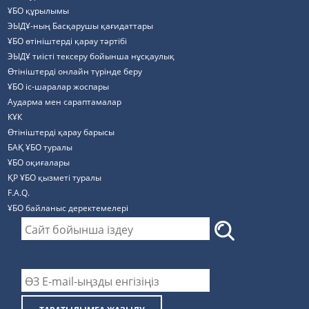
ҰБО құрылымы
ЭЫДҰ-ның Басқарушы қағидаттары
ҰБО өтініштерді қарау тәртібі
ЭЫДҰ тиісті тексеру бойынша нұсқаулық
Өтініштерді онлайн түрінде беру
ҰБО іс-шаралар жоспары
Аударма мен сараптамалар
КҰК
Өтініштерді қарау барысы
БАҚ ҰБО туралы
ҰБО оқиғалары
ҚР ҰБО қызметі туралы
F.A.Q.
ҰБО байланыс деректемелерi