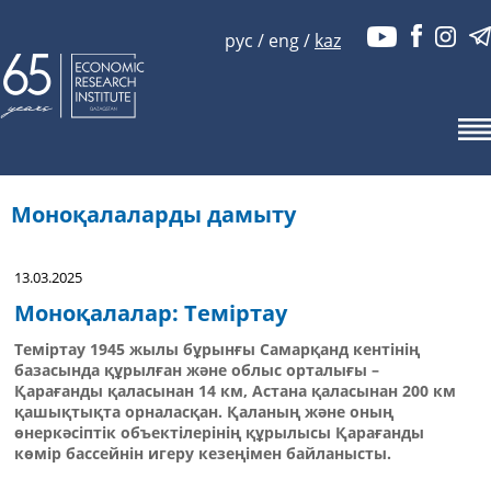
рус
/
eng
/
kaz
Моноқалаларды дамыту
13.03.2025
Моноқалалар: Теміртау
Теміртау 1945 жылы бұрынғы Самарқанд кентінің
базасында құрылған және облыс орталығы –
Қарағанды қаласынан 14 км, Астана қаласынан 200 км
қашықтықта орналасқан. Қаланың және оның
өнеркәсіптік объектілерінің құрылысы Қарағанды
көмір бассейнін игеру кезеңімен байланысты.