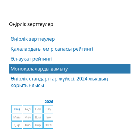
Өңірлік зерттеулер
Өңірлік зерттеулер
Қалалардағы өмір сапасы рейтингі
Әл-ауқат рейтингі
Моноқалаларды дамыту
Өңірлік стандарттар жүйесі. 2024 жылдың
қорытындысы
2026
Қаң
Ақп
Нау
Сәу
Мам
Мау
Шіл
Там
Қыр
Қаз
Қар
Жел