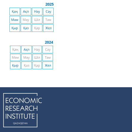
2025
Қаң
Ақп
Нау
Сәу
Мам
Мау
Шіл
Там
Қыр
Қаз
Қар
Жел
2024
Қаң
Ақп
Нау
Сәу
Мам
Мау
Шіл
Там
Қыр
Қаз
Қар
Жел