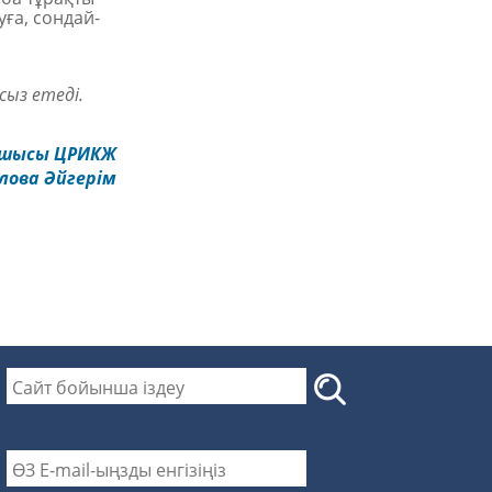
уға, сондай-
ыз етеді.
пшы
сы
ЦРИКЖ
лова
Ә
йгер
і
м