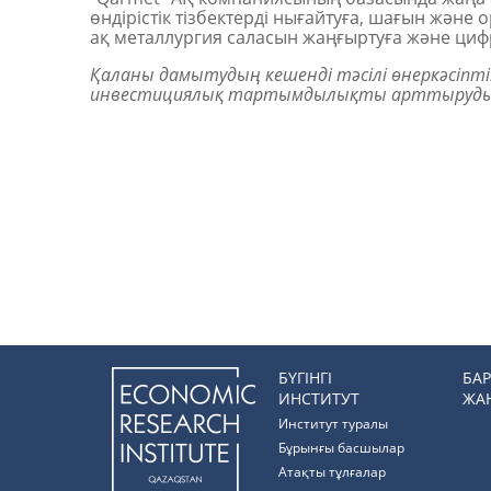
өндірістік тізбектерді нығайтуға, шағын және 
ақ металлургия саласын жаңғыртуға және циф
Қаланы дамытудың кешенді тәсілі өнеркәсіпт
инвестициялық тартымдылықты арттыруды жә
БҮГІНГІ
БА
ИНСТИТУТ
ЖА
Институт туралы
Бұрынғы басшылар
Атақты тұлғалар