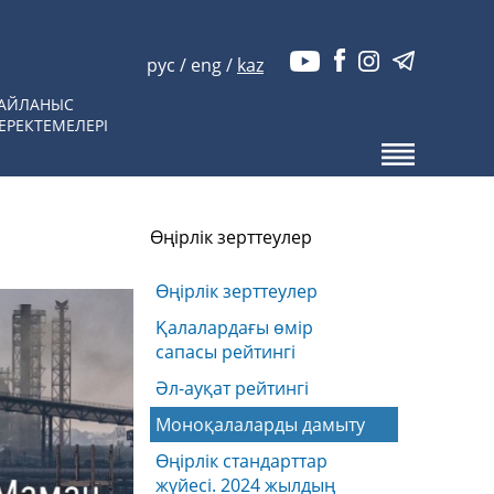
рус
/
eng
/
kaz
АЙЛАНЫС
ЕРЕКТЕМЕЛЕРІ
Өңірлік зерттеулер
Өңірлік зерттеулер
Қалалардағы өмір
сапасы рейтингі
Әл-ауқат рейтингі
Моноқалаларды дамыту
Өңірлік стандарттар
жүйесі. 2024 жылдың