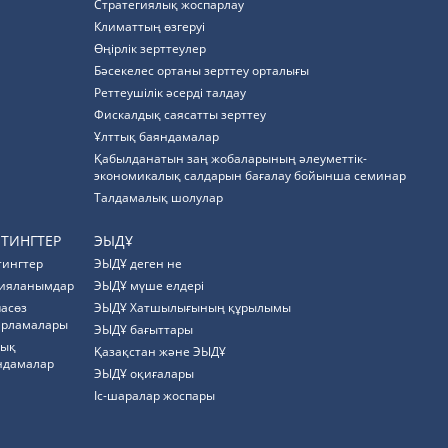
Стратегиялық жоспарлау
Климаттың өзгеруі
Өңірлік зерттеулер
Бәсекелес ортаны зерттеу орталығы
Реттеушілік әсерді талдау
Фискалдық саясатты зерттеу
Ұлттық баяндамалар
Қабылданатын заң жобаларының әлеуметтік-
экономикалық салдарын бағалау бойынша семинар
Талдамалық шолулар
ЙТИНГТЕР
ЭЫДҰ
тингтер
ЭЫДҰ деген не
ияланымдар
ЭЫДҰ мүше елдері
пасөз
ЭЫДҰ Хатшылығының құрылымы
арламалары
ЭЫДҰ бағыттары
тық
Қазақстан және ЭЫДҰ
ндамалар
ЭЫДҰ оқиғалары
Іс-шаралар жоспары