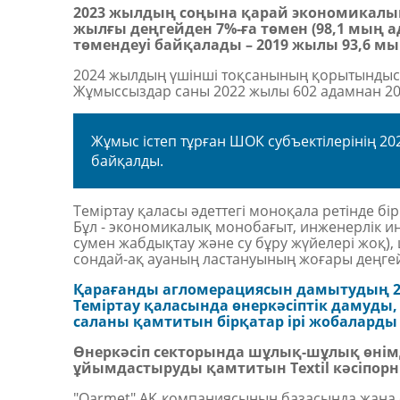
2023 жылдың соңына қарай экономикалық 
жылғы деңгейден 7%-ға төмен (98,1
м
ы
ң
а
төмендеуі байқалады – 2019 жылы 93,6 мы
2024 жылдың үшінші тоқсанының қорытындысы
Жұмыссыздар саны 2022 жылы 602 адамнан 202
Жұмыс істеп тұрған ШОК субъектілерінің 202
байқалды.
Теміртау қаласы әдеттегі моноқала ретінде 
Бұл
-
экономикалық монобағыт, инженерлік ин
сумен жабдықтау және су бұру жүйелері жоқ), 
сондай-ақ ауаның ластануының жоғары деңгей
Қарағанды агломерациясын дамытудың 20
Теміртау қаласында өнеркәсіптік дамуд
саланы қамтитын бірқатар ірі жобаларды 
Өнеркәсіп секторында шұлық-шұлық өні
ұйымдастыруды қамтитын Textil кәсіпорн
"Qarmet" АҚ компаниясының базасында жаңа ө