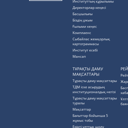
Институттың құрылымы
Директорлар кеңесі
Басшылығы
Біздің ұжым
Ғылыми кеңес
Комплаенс
Cыбайлас жемқорлық
картограммасы
Институт есебі
Мансап
ТҰРАҚТЫ ДАМУ
РЕ
МАҚСАТТАРЫ
Рей
Тұрақты даму мақсаттары
Жар
ТДМ іске асырудың
Бас
институционалдық негізі
хаб
Тұрақты даму мақсаттары
Ұлт
туралы
бая
Мақсаттар
Бағыттар бойынша 5
жұмыс тобы
Ерікті ұлттық шолу