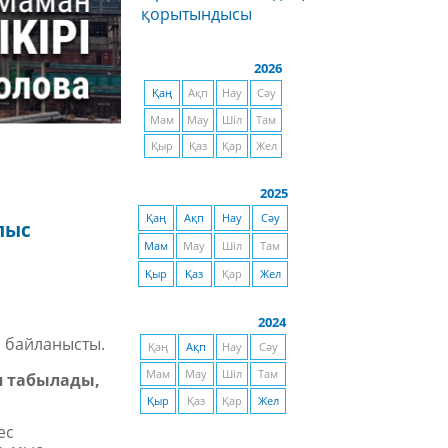
қорытындысы
2026
Қаң
Ақп
Нау
Сәу
Мам
Мау
Шіл
Там
Қыр
Қаз
Қар
Жел
2025
Қаң
Ақп
Нау
Сәу
лыс
Мам
Мау
Шіл
Там
Қыр
Қаз
Қар
Жел
2024
н байланысты.
Қаң
Ақп
Нау
Сәу
Мам
Мау
Шіл
Там
 табылады,
Қыр
Қаз
Қар
Жел
ес