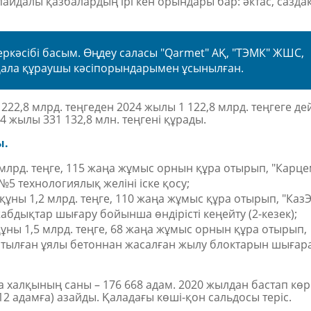
айдалы қазбалардың ірі кен орындары бар: әктас, саздақ
ркәсібі басым. Өңдеу саласы "Qarmet" АҚ, "ТЭМК" ЖШС,
 қала құраушы кәсіпорындарымен ұсынылған.
222,8 млрд. теңгеден 2024 жылы 1 122,8 млрд. теңгеге де
4 жылы 331 132,8 млн. теңгені құрады.
ы.
 млрд. теңге, 115 жаңа жұмыс орнын құра отырып, "Карце
5 технологиялық желіні іске қосу;
құны 1,2 млрд. теңге, 110 жаңа жұмыс құра отырып
,
"Каз
дықтар шығару бойынша өндірісті кеңейту (2-кезек);
ұны 1,5 млрд. теңге, 68 жаңа жұмыс орнын құра отырып,
йтылған ұялы бетоннан жасалған жылу блоктарын шығар
а халқының саны – 176 668
адам
. 2020 жылдан бастап көр
412
адамға
)
азайды.
Қаладағы көші-қон сальдосы теріс.