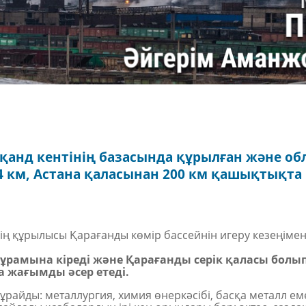
қанд кентінің базасында құрылған және об
4 км, Астана қаласынан 200 км қашықтықта
ің құрылысы Қарағанды көмір бассейнін игеру кезеңіме
ұрамына кіреді және Қарағанды
серік
қаласы болып
 жағымды әсер етеді.
ұрайды: металлургия, химия өнеркәсібі, басқа металл ем