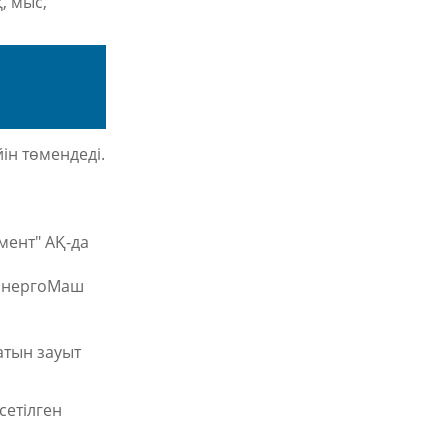
, мыс,
йін төмендеді.
мент" АҚ-да
ЭнергоМаш
атын зауыт
сетілген