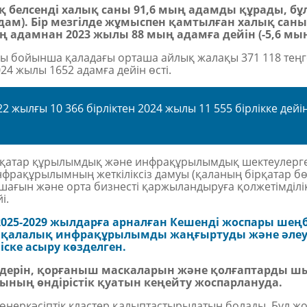
белсенді халық саны 91,6 мың адамды құрады, бұл
дам
)
. Бір мезгілде жұмыспен қамтылған халық сан
ң адамнан 2023 жылы 88 мың адамға дейін (-5,6
м
ы
 бойынша қаладағы орташа айлық жалақы 371 118 теңге
4 жылы 1652 адамға дейін өсті.
2 жылғы 10 366 бірліктен 2024 жылы 11 555 бірлікке дейін
бірқатар құрылымдық және инфрақұрылымдық шектеулерге
фрақұрылымның жеткіліксіз дамуы (қаланың бірқатар бө
шағын және орта бизнесті қаржыландыруға қолжетімділік
і.
25-2029 жылдарға арналған Кешенді жоспары шеңб
ы, қалалық инфрақұрылымды жаңғыртуды және әлеу
іске асыру көзделген.
мдерін, қорғаныш маскаларын және қолғаптарды ш
ының өндірістік қуатын кеңейту жоспарлануда.
неркәсіптік кластер қалыптастырылатын болады. Бұл жо