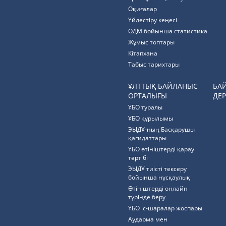
Оқиғалар
Үйлестіру кеңесі
ОДМ бойынша статистика
Жұмыс топтары
Кітапхана
Табыс тарихтары
ҰЛТТЫҚ БАЙЛАНЫС
БА
ОРТАЛЫҒЫ
ДЕР
ҰБО туралы
ҰБО құрылымы
ЭЫДҰ-ның Басқарушы
қағидаттары
ҰБО өтініштерді қарау
тәртібі
ЭЫДҰ тиісті тексеру
бойынша нұсқаулық
Өтініштерді онлайн
түрінде беру
ҰБО іс-шаралар жоспары
Аударма мен