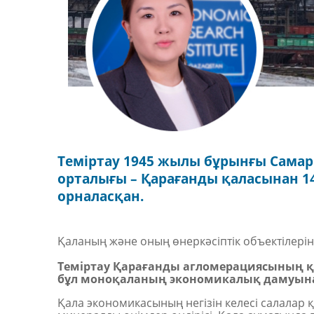
Теміртау 1945 жылы бұрынғы Самар
орталығы – Қарағанды қаласынан 1
орналасқан.
Қаланың және оның өнеркәсіптік объектілерін
Теміртау Қарағанды агломерациясының қ
бұл моноқаланың экономикалық дамуына
Қала экономикасының негізін келесі салалар қ