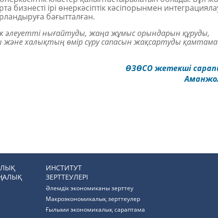
орта бизнесті ірі өнеркәсіптік кәсіпорынмен интеграцияла
рландыруға бағытталған.
ік әлеуетті нығайтуды, жаңа жұмыс орындарын құруды,
не халықтың өмір сүру сапасын жақсартуды қамтамас
ӨЗӨСО ж
етекші сара
Аманжо
РЛЫҚ
ИНСТИТУТ
ҢАЛЫҚ
ЗЕРТТЕУЛЕРІ
Әлемдік экономиканы зерттеу
Макроэкономикалық зерттеулер
Ғылыми экономикалық сараптама