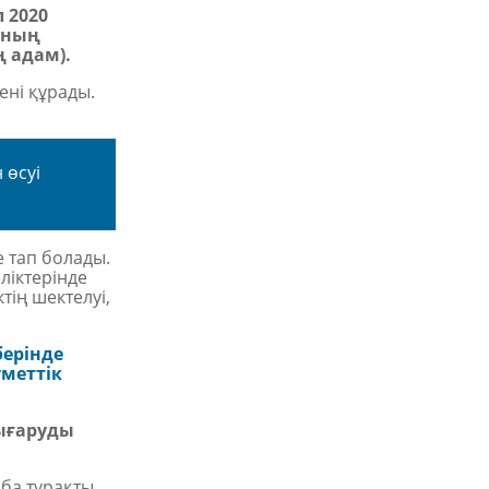
 2020
ының
ң адам
)
.
ні құрады.
 өсуі
 тап болады.
ліктерінде
тің шектелуі,
ерінде
меттік
ығаруды
ба тұрақты