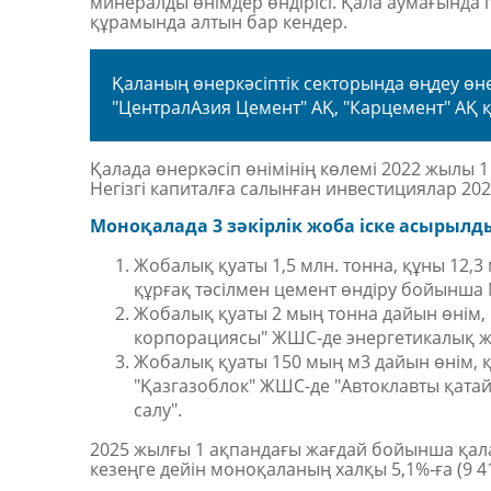
минералды өнімдер өндірісі. Қала аумағында п
құрамында алтын бар кендер.
Қаланың өнеркәсіптік секторында өңдеу өне
"ЦентралАзия Цемент" АҚ, "Карцемент" АҚ
Қалада өнеркәсіп өнімінің көлемі 2022 жылы 1 
Негізгі капиталға салынған инвестициялар 202
Моноқалада 3 зәкірлік жоба іске асырылд
Жобалық қуаты 1,5 млн. тонна, құны 12,3
құрғақ тәсілмен цемент өндіру бойынша №
Жобалық қуаты 2 мың тонна дайын өнім, 
корпорациясы" ЖШС-де энергетикалық жаб
Жобалық қуаты 150 мың м3 дайын өнім, қ
"Қазгазоблок"
ЖШС-де
"
А
втоклавты қата
салу".
2025 жылғы 1 ақпандағы жағдай бойынша қал
кезеңге дейін моноқаланың халқы 5,1%-
ға
(9 