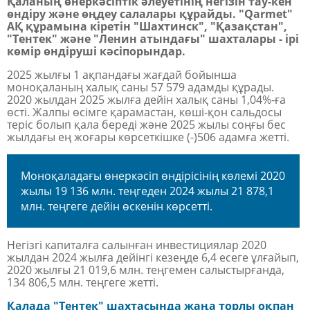
Қаланың өнеркәсіптік әлеуетінің негізін тау
-
кен
өндіру және өңдеу салалары құрайды. "Qarmet"
АҚ құрамына кіретін "Шахтинск", "
Қ
аза
қ
стан",
"Тентек" және "Ленин атындағы"
шахталары
-
ірі
көмір өндіруші кәсіпорындар.
2025 жылғы 1 ақпандағы жағдай бойынша
моноқаланың халық саны 57 579 адамды құрады.
2020 жылдан 2025 жылға дейін халық саны 1,04%-ға
өсті.
Жалпы өсімге қарамастан, көші-қон сальдосы
теріс болып қала береді және 2025 жылы соңғы бес
жылдағы ең жоғары көрсеткішке (-)506 адамға жетті.
Моноқаладағы өнеркәсіп өндірісінің көлемі 2020
жылы 19 136 млн. теңгеден 2024 жылы 21 878,1
млн. теңгеге дейін өскенін көрсетті.
Негізгі капиталға салынған инвестициялар 2020
жылдан 2024 жылға дейінгі кезеңде 6,4 есеге ұлғайып,
2020 жылғы 21 019,6 млн. теңгемен салыстырғанда,
134 806,5 млн. теңгеге жетті.
Қалада "Тентек" шахтасында жаңа торлы оқпан