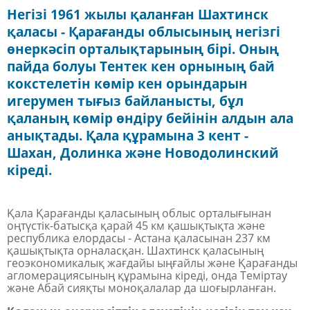
Негізі 1961 жылы қаланған Шахтинск
қаласы - Қарағанды облысының негізгі
өнеркәсіп орталықтарының бірі. Оның
пайда болуы Тентек кен орнының бай
кокстелетін көмір кен орындарын
игерумен тығыз байланысты, бұл
қаланың көмір өндіру бейінін алдын ала
анықтады. Қала құрамына 3 кент -
Шахан, Долинка және Новодолинский
кіреді.
Қала Қарағанды қаласының облыс орталығынан
оңтүстік-батысқа қарай 45 км қашықтықта және
республика
елордасы -
Астана қаласынан 237 км
қашықтықта орналасқан. Шахтинск
қаласының
геоэкономикалық жағдай
ы
ыңғайлы және Қарағанды
агломерациясының құрамына кіреді, онда Теміртау
және Абай сияқты моноқалалар да шоғырланған.