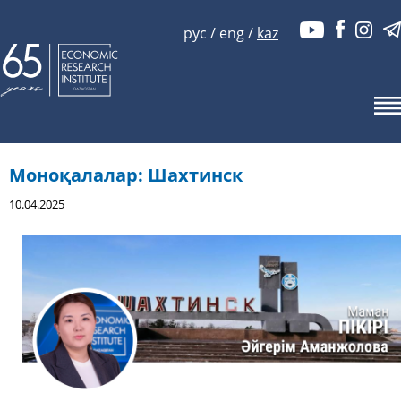
рус
/
eng
/
kaz
Моноқалалар: Шахтинск
10.04.2025