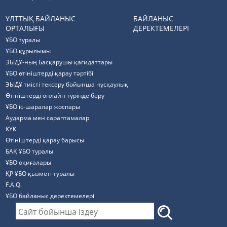
ҰЛТТЫҚ БАЙЛАНЫС
БАЙЛАНЫС
ОРТАЛЫҒЫ
ДЕРЕКТЕМЕЛЕРІ
ҰБО туралы
ҰБО құрылымы
ЭЫДҰ-ның Басқарушы қағидаттары
ҰБО өтініштерді қарау тәртібі
ЭЫДҰ тиісті тексеру бойынша нұсқаулық
Өтініштерді онлайн түрінде беру
ҰБО іс-шаралар жоспары
Аударма мен сараптамалар
КҰК
Өтініштерді қарау барысы
БАҚ ҰБО туралы
ҰБО оқиғалары
ҚР ҰБО қызметі туралы
F.A.Q.
ҰБО байланыс деректемелерi