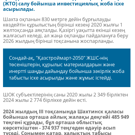
(ЖТО) салу бойынша инвестициялық жоба іске
асырылады.
Шахта оқпанын 830 метрге дейін бұрғылауды
көздейтін құрылыстың бірінші кезеңі 2020 жылғы 1
желтоқсанда аяқталды. Қазіргі уақытта екінші кезең
жалғасып келеді, ал жаңа оқпанды пайдалануға беру
2026 жылдың бірінші тоқсанына жоспарланды.
Сондай-ақ, "Қазстроймарт-2050" ЖШС-нің
төсеніштерін, құрылыс материалдарын және
инертті шаңды дайындау бойынша зәкірлік жоба
табысты іске асырылды және жұмыс істейді.
ШОК субъектілерінің саны 2020 жылы 2 349 бірліктен
2024 жылы 2 774 бірлікке дейін өсті.
2024 жылдың III тоқсанында Шахтинск қаласы
бойынша орташа айлық жалақы деңгейі 485 949
теңгені құрады, бұл орташа облыстық
көрсеткіштен - 374 937 теңгеден едәуір асып
түседі. Сонымен қатар, халықтың табысы