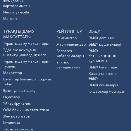
жемқорлық
картограммасы
Институт есебі
Мансап
ТҰРАҚТЫ ДАМУ
РЕЙТИНГТЕР
ЭЫДҰ
МАҚСАТТАРЫ
Рейтингтер
ЭЫДҰ деген не
Тұрақты даму мақсаттары
Жарияланымдар
ЭЫДҰ мүше елдері
ТДМ іске асырудың
Баспасөз
ЭЫДҰ
институционалдық негізі
хабарламалары
Хатшылығының
құрылымы
Тұрақты даму мақсаттары
Ұлттық
туралы
баяндамалар
ЭЫДҰ бағыттары
Мақсаттар
Қазақстан және
ЭЫДҰ
Бағыттар бойынша 5 жұмыс
тобы
ЭЫДҰ оқиғалары
Ерікті ұлттық шолу
Іс-шаралар жоспары
Оқиғалар
Үйлестіру кеңесі
ОДМ бойынша статистика
Жұмыс топтары
Кітапхана
Табыс тарихтары