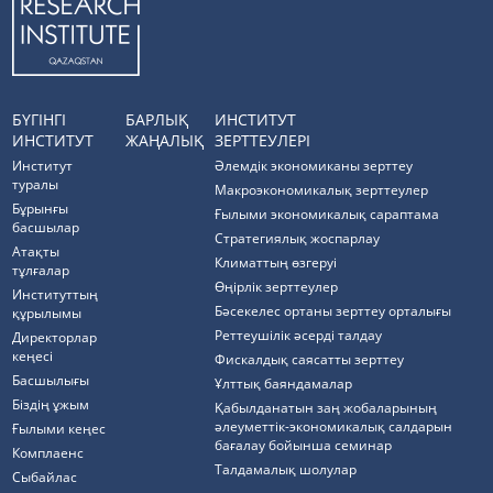
БҮГІНГІ
БАРЛЫҚ
ИНСТИТУТ
ИНСТИТУТ
ЖАҢАЛЫҚ
ЗЕРТТЕУЛЕРІ
Институт
Әлемдік экономиканы зерттеу
туралы
Макроэкономикалық зерттеулер
Бұрынғы
Ғылыми экономикалық сараптама
басшылар
Стратегиялық жоспарлау
Атақты
Климаттың өзгеруі
тұлғалар
Өңірлік зерттеулер
Институттың
Бәсекелес ортаны зерттеу орталығы
құрылымы
Реттеушілік әсерді талдау
Директорлар
кеңесі
Фискалдық саясатты зерттеу
Басшылығы
Ұлттық баяндамалар
Біздің ұжым
Қабылданатын заң жобаларының
әлеуметтік-экономикалық салдарын
Ғылыми кеңес
бағалау бойынша семинар
Комплаенс
Талдамалық шолулар
Cыбайлас