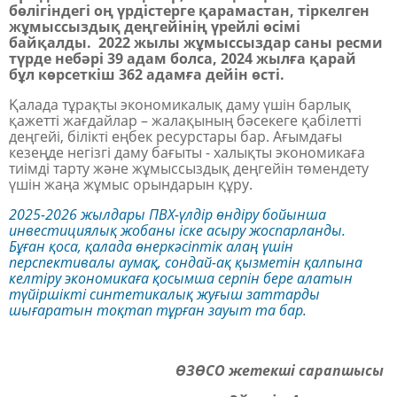
бөлігіндегі оң үрдістерге қарамастан, тіркелген
жұмыссыздық деңгейінің үрейлі өсімі
байқалды.
2022 жылы жұмыссыздар саны ресми
түрде небәрі 39 адам болса, 2024 жылға қарай
бұл көрсеткіш 362 адамға дейін өсті.
Қалада тұрақты экономикалық даму үшін барлық
қажетті жағдайлар – жалақының бәсекеге қабілетті
деңгейі, білікті еңбек ресурстары бар. Ағымдағы
кезеңде негізгі даму бағыты - халықты экономикаға
тиімді тарту және жұмыссыздық деңгейін төмендету
үшін жаңа жұмыс орындарын құру.
2025-2026 жылдары ПВХ-үлдір өндіру бойынша
инвестициялық жобаны іске асыру жоспарланды.
Бұған қоса, қалада өнеркәсіптік алаң үшін
перспективалы аумақ, сондай-ақ қызметін қалпына
келтіру экономикаға қосымша серпін бере алатын
түйіршікті синтетикалық жуғыш заттарды
шығаратын тоқтап тұрған зауыт та бар.
ӨЗӨСО жетекші сарапшысы