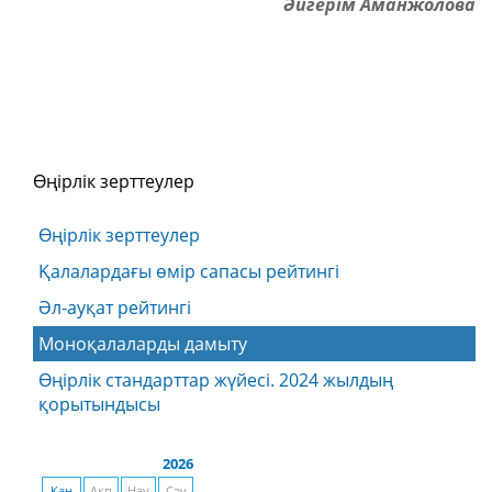
Әйгерім Аманжолова
Өңірлік зерттеулер
Өңірлік зерттеулер
Қалалардағы өмір сапасы рейтингі
Әл-ауқат рейтингі
Моноқалаларды дамыту
Өңірлік стандарттар жүйесі. 2024 жылдың
қорытындысы
2026
Қаң
Ақп
Нау
Сәу