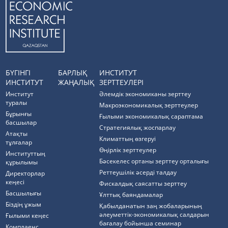
БҮГІНГІ
БАРЛЫҚ
ИНСТИТУТ
ИНСТИТУТ
ЖАҢАЛЫҚ
ЗЕРТТЕУЛЕРІ
Институт
Әлемдік экономиканы зерттеу
туралы
Макроэкономикалық зерттеулер
Бұрынғы
Ғылыми экономикалық сараптама
басшылар
Стратегиялық жоспарлау
Атақты
Климаттың өзгеруі
тұлғалар
Өңірлік зерттеулер
Институттың
Бәсекелес ортаны зерттеу орталығы
құрылымы
Реттеушілік әсерді талдау
Директорлар
кеңесі
Фискалдық саясатты зерттеу
Басшылығы
Ұлттық баяндамалар
Біздің ұжым
Қабылданатын заң жобаларының
әлеуметтік-экономикалық салдарын
Ғылыми кеңес
бағалау бойынша семинар
Комплаенс