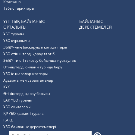
Кітапхана
Табыс тарихтары
ҰЛТТЫҚ БАЙЛАНЫС
БАЙЛАНЫС
ОРТАЛЫҒЫ
ДЕРЕКТЕМЕЛЕРІ
ҰБО туралы
ҰБО құрылымы
ЭЫДҰ-ның Басқарушы қағидаттары
ҰБО өтініштерді қарау тәртібі
ЭЫДҰ тиісті тексеру бойынша нұсқаулық
Өтініштерді онлайн түрінде беру
ҰБО іс-шаралар жоспары
Аударма мен сараптамалар
КҰК
Өтініштерді қарау барысы
БАҚ ҰБО туралы
ҰБО оқиғалары
ҚР ҰБО қызметі туралы
F.A.Q.
ҰБО байланыс деректемелерi