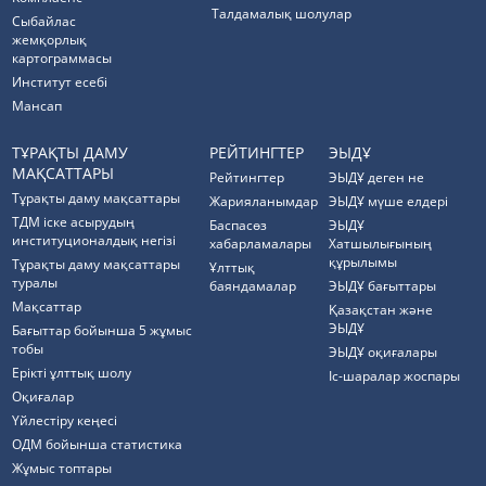
Талдамалық шолулар
Cыбайлас
жемқорлық
картограммасы
Институт есебі
Мансап
ТҰРАҚТЫ ДАМУ
РЕЙТИНГТЕР
ЭЫДҰ
МАҚСАТТАРЫ
Рейтингтер
ЭЫДҰ деген не
Тұрақты даму мақсаттары
Жарияланымдар
ЭЫДҰ мүше елдері
ТДМ іске асырудың
Баспасөз
ЭЫДҰ
институционалдық негізі
хабарламалары
Хатшылығының
құрылымы
Тұрақты даму мақсаттары
Ұлттық
туралы
баяндамалар
ЭЫДҰ бағыттары
Мақсаттар
Қазақстан және
ЭЫДҰ
Бағыттар бойынша 5 жұмыс
тобы
ЭЫДҰ оқиғалары
Ерікті ұлттық шолу
Іс-шаралар жоспары
Оқиғалар
Үйлестіру кеңесі
ОДМ бойынша статистика
Жұмыс топтары