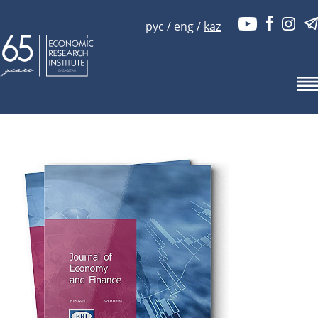
рус
/
eng
/
kaz