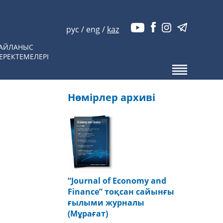
рус
/
eng
/
kaz
АЙЛАНЫС
ЕРЕКТЕМЕЛЕРІ
Нөмірлер архиві
“Journal of Economy and
Finance” тоқсан сайынғы
ғылыми журналы
(Мұрағат)