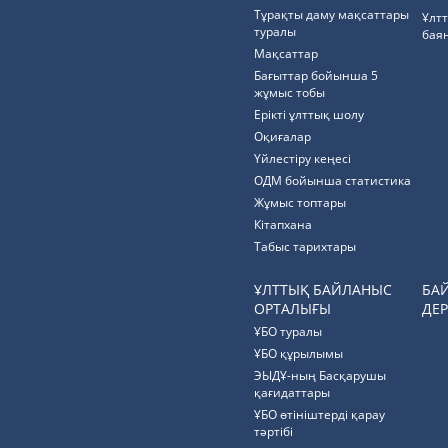
Тұрақты даму мақсаттары
Ұлт
туралы
бая
Мақсаттар
Бағыттар бойынша 5
жұмыс тобы
Ерікті ұлттық шолу
Оқиғалар
Үйлестіру кеңесі
ОДМ бойынша статистика
Жұмыс топтары
Кітапхана
Табыс тарихтары
ҰЛТТЫҚ БАЙЛАНЫС
БА
ОРТАЛЫҒЫ
ДЕР
ҰБО туралы
ҰБО құрылымы
ЭЫДҰ-ның Басқарушы
қағидаттары
ҰБО өтініштерді қарау
тәртібі