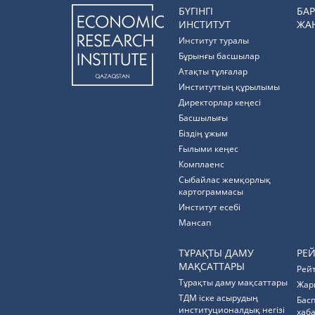
БҮГІНГІ
БА
ИНСТИТУТ
ЖА
Институт туралы
Бұрынғы басшылар
Атақты тұлғалар
Институттың құрылымы
Директорлар кеңесі
Басшылығы
Біздің ұжым
Ғылыми кеңес
Комплаенс
Cыбайлас жемқорлық
картограммасы
Институт есебі
Мансап
ТҰРАҚТЫ ДАМУ
РЕ
МАҚСАТТАРЫ
Рей
Тұрақты даму мақсаттары
Жар
ТДМ іске асырудың
Бас
институционалдық негізі
хаб